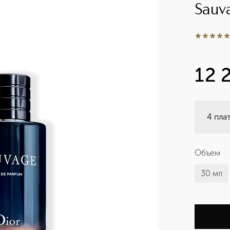
Sauv
5
из
5
1
12 
4 пла
Объем
30 мл