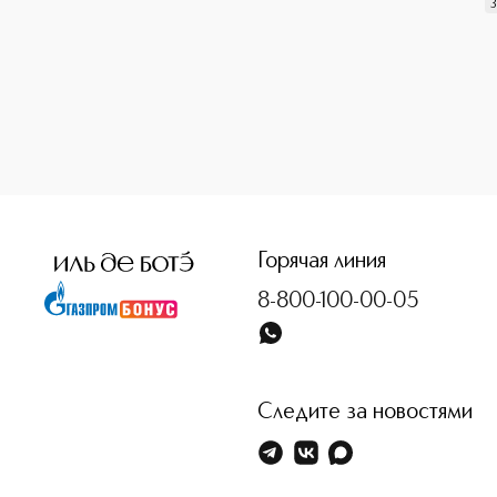
3
<p class="MsoNormal"><span style="font-size: 12.0pt; lin
Горячая линия
8-800-100-00-05
Следите за новостями