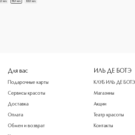
0 мл
60 мл
100 мл
e-height: 107%; color: #00b0f0;">Sauvage Парфюмерная вода
Для вас
ИЛЬ ДЕ БОТЭ
Подарочные карты
КЛУБ ИЛЬ ДЕ БОТ
Сервисы красоты
Магазины
Доставка
Акции
Оплата
Театр красоты
Обмен и возврат
Контакты