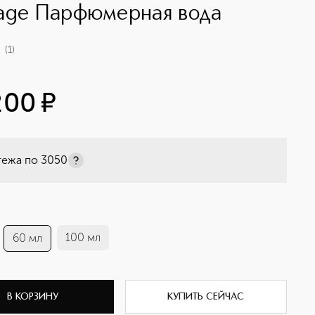
age Парфюмерная вода
(
1
)
200
¤
тежа по
3050
100 мл
60 мл
В КОРЗИНУ
КУПИТЬ СЕЙЧАС