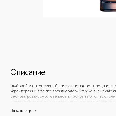
Описание
Глубокий и интенсивный аромат поражает предрассве
характером и в то же время содержит уже знакомые а
бескомпромиссной свежести. Раскрываются восточны
древесный аккорд окутывает теплотой и загадочной ч
начиная с базовых и до верхних нот, была воссоздана 
Читать еще
этом, духу Sauvage. Франсуа Демаши решил обогатить