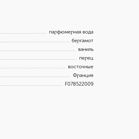
звучания аромата. Невероятно свежий
тал ключевой нотой. Его дополняют
ость композиции.
парфюмерная вода
бергамот
ваниль
перец
восточные
Франция
F078522009