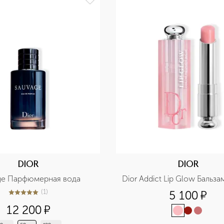
DIOR
DIOR
ge Парфюмерная вода
Dior Addict Lip Glow Бальза
(
1
)
5 100
¤
5
из
5
1
12 200
¤