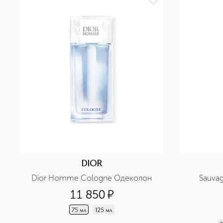
DIOR
Dior Homme Cologne Одеколон
Sauva
11 850
¤
75 мл
125 мл