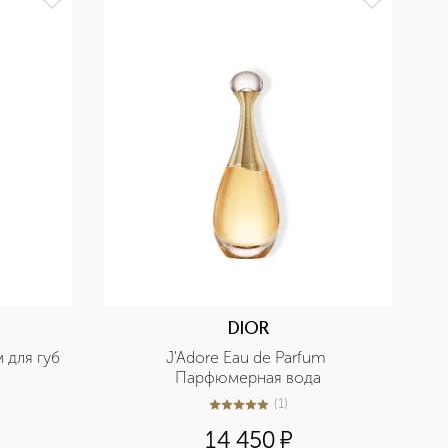
DIOR
м для губ
J'Adore Eau de Parfum 
Парфюмерная вода
(
1
)
5
из
5
1
14 450
¤