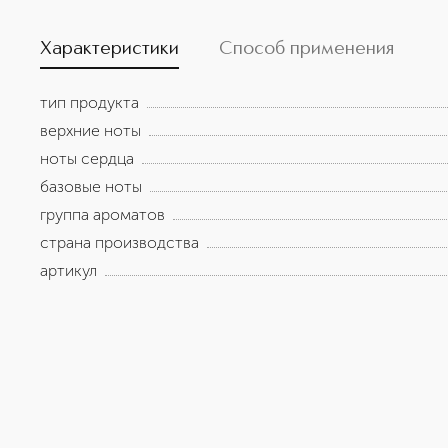
моделировать их интенсивность для более глубокого 
Калабрийский Бергамот, еще более сочный и яркий, с
новые пряные ноты, придающие теплоту и завершенн
Характеристики
Способ применения
тип продукта
верхние ноты
ноты сердца
базовые ноты
группа ароматов
страна производства
артикул