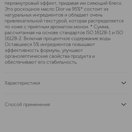
перламутровый эффект, придавая им сияющий блеск.
Это роскошное масло Dior на 95%* состоит из
натуральных ингредиентов и обладает очень
привлекательной текстурой, которая распределяется
по коже с приятным ароматом монои. * Сумма,
рассчитанная на основе стандартов ISO 16128-1 и ISO
16128-2. Включая процентное содержание воды.
Оставшиеся 5% ингредиентов повышают
эффективность формулы, улучшают
органолептические свойства продукта и
обеспечивают его стабильность.
Характеристики
тип продукта
масло, дымка
область применения
тело, волосы
Способ применения
тип кожи
для всех типов
Распылить небольшое количество масла на тело и
эффект
сияние, увлажнение
волосы перед загаром или после душа. Для нанесения
артикул
C099700258
на лицо, предварительно распылить масло на руки.