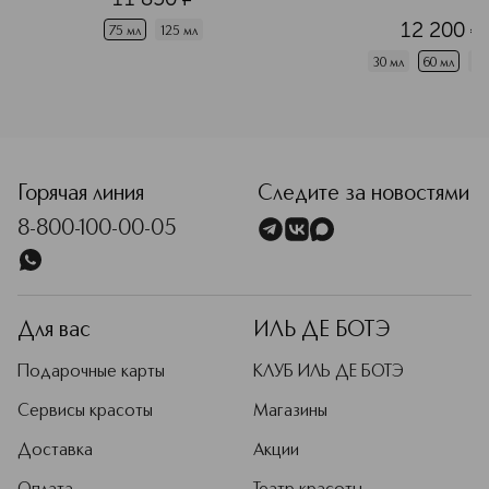
12 200
¤
75 мл
125 мл
30 мл
60 мл
10
<p class="MsoNormal"><span style="font-size: 12.0pt; line
Горячая линия
Следите за новостями
8-800-100-00-05
Для вас
ИЛЬ ДЕ БОТЭ
Подарочные карты
КЛУБ ИЛЬ ДЕ БОТЭ
Сервисы красоты
Магазины
Доставка
Акции