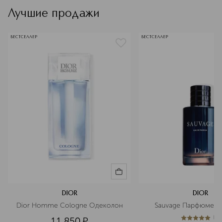
Лучшие продажи
БЕСТСЕЛЛЕР
БЕСТСЕЛЛЕР
DIOR
DIOR
Dior Homme Cologne Одеколон
Sauvage Парфюмерн
(
1
)
11 850
¤
5
из
5
1