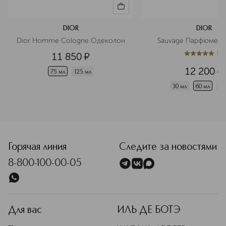
DIOR
DIOR
Dior Homme Cologne Одеколон
Sauvage Парфюмерн
(
1
)
11 850
¤
5
из
5
1
12 200
¤
75 мл
125 мл
30 мл
60 мл
10
<p class="MsoNormal"><span style="font-size: 12.0pt; line-
Горячая линия
Следите за новостями
8-800-100-00-05
Для вас
ИЛЬ ДЕ БОТЭ