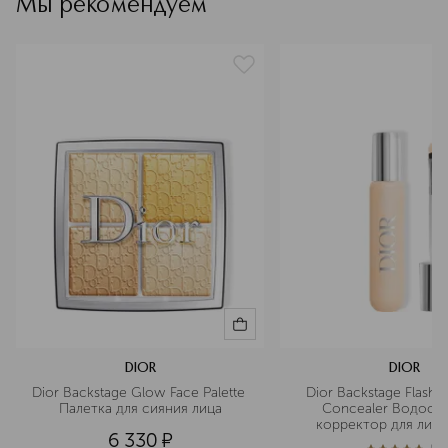
Мы рекомендуем
эффект
придание блеска, придание объема, сияние,
увлажнение
артикул
C031900023
DIOR
DIOR
Dior Backstage Glow Face Palette 
Dior Backstage Flash P
Палетка для сияния лица
Concealer Водосто
корректор для лица
6 330
¤