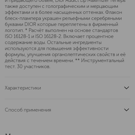
и придающего объем, Dior Addict Lip Maximizer теперь
также доступен с голографическим и мерцающим
эффектами и в более насыщенных оттенках. Флакон
блеск-плампера украшен рельефными серебряными
буквами DIOR которые переплетены в фирменный
логотип. * Расчёт выполнен на основе стандартов
ISO 16128-1 и ISO 16128-2. Включает процентное
содержание воды. Остальные ингредиенты
используются для повышения эффективности
формулы, улучшения органолептических свойств и её
действия с течением времени. ** Инструментальный
тест. 30 участников.
Характеристики
тип кожи
для всех типов
область применения
губы
Способ применения
тип продукта
блеск, плампер для губ
Небольшое количество блеска аккуратно нанести на
цвет
розовый
губы.
текстура
жидкая