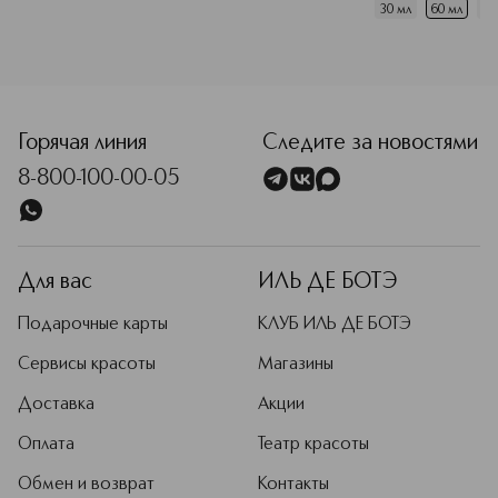
30 мл
60 мл
10
<p class="MsoNormal"><span style="font-size: 12.0pt; line-
Горячая линия
Следите за новостями
8-800-100-00-05
Для вас
ИЛЬ ДЕ БОТЭ
Подарочные карты
КЛУБ ИЛЬ ДЕ БОТЭ
Сервисы красоты
Магазины
Доставка
Акции
Оплата
Театр красоты
Обмен и возврат
Контакты