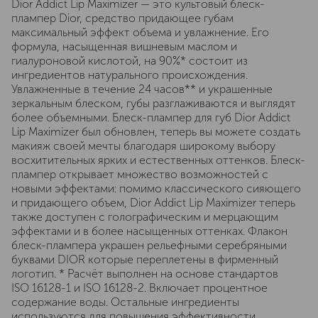
Dior Addict Lip Maximizer — это культовый блеск-
плампер Dior, средство придающее губам
максимальный эффект объема и увлажнение. Его
формула, насыщенная вишневым маслом и
гиалуроновой кислотой, на 90%* состоит из
ингредиентов натурального происхождения.
Увлажненные в течение 24 часов** и украшенные
зеркальным блеском, губы разглаживаются и выглядят
более объемными. Блеск-плампер для губ Dior Addict
Lip Maximizer был обновлен, теперь вы можете создать
макияж своей мечты благодаря широкому выбору
восхитительных ярких и естественных оттенков. Блеск-
плампер открывает множество возможностей с
новыми эффектами: помимо классического сияющего
и придающего объем, Dior Addict Lip Maximizer теперь
также доступен с голографическим и мерцающим
эффектами и в более насыщенных оттенках. Флакон
блеск-плампера украшен рельефными серебряными
буквами DIOR которые переплетены в фирменный
логотип. * Расчёт выполнен на основе стандартов
ISO 16128-1 и ISO 16128-2. Включает процентное
содержание воды. Остальные ингредиенты
используются для повышения эффективности