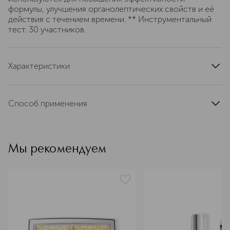
формулы, улучшения органолептических свойств и её
действия с течением времени. ** Инструментальный
тест. 30 участников.
Характеристики
область применения
губы
тип кожи
для всех типов
Способ применения
тип продукта
плампер для губ, блеск
Небольшое количество блеска аккуратно нанести на
цвет
розовый
губы.
текстура
жидкая
Мы рекомендуем
эффект
увлажнение, придание блеска, придание объема,
сияние
артикул
C031900004