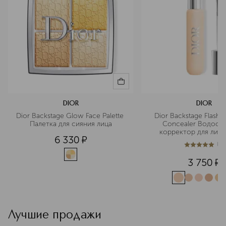
DIOR
DIOR
Dior Backstage Glow Face Palette 
Dior Backstage Flash P
Палетка для сияния лица
Concealer Водосто
корректор для лица
6 330
¤
(
1
)
5
из
5
1
3 750
¤
Лучшие продажи