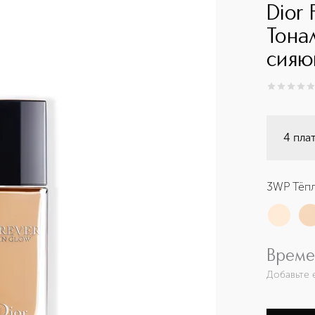
Dior 
Тона
сия
0
из
5
0
4 пла
3WP Тёп
Време
Добавьте 