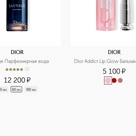
DIOR
DIOR
ge Парфюмерная вода
Dior Addict Lip Glow Бальза
(
1
)
5 100
¤
5
из
5
1
12 200
¤
0 мл
60 мл
100 мл