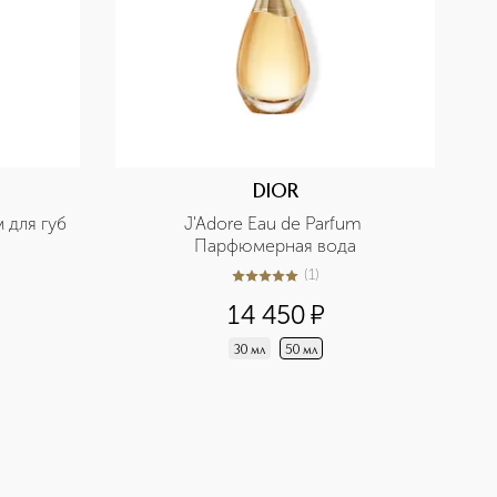
DIOR
м для губ
J'Adore Eau de Parfum 
Парфюмерная вода
(
1
)
5
из
5
1
14 450
¤
30 мл
50 мл