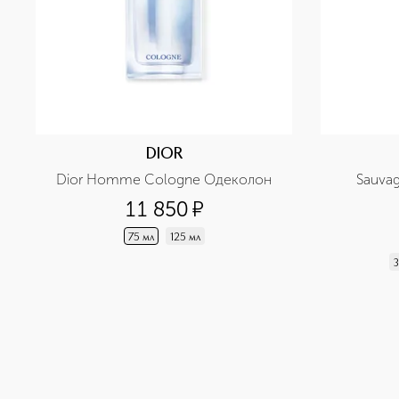
DIOR
Dior Homme Cologne Одеколон
Sauva
11 850
¤
75 мл
125 мл
3