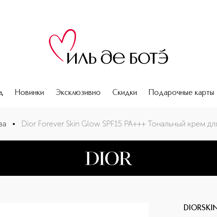
д
Новинки
Эксклюзивно
Скидки
Подарочные карты
для лица с сияющим финишем
ва
•
Dior Forever Skin Glow SPF15 PA+++ Тональный крем 
DIORSKIN