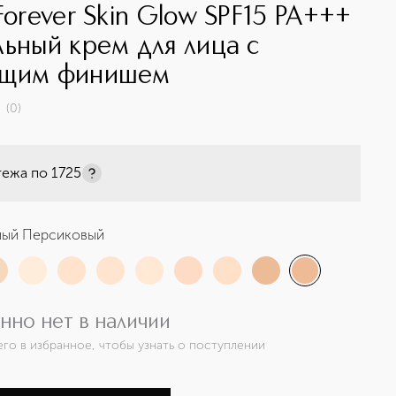
Forever Skin Glow SPF15 PA+++
льный крем для лица с
ющим финишем
(
0
)
тежа по
1725
лый Персиковый
нно нет в наличии
его в избранное, чтобы узнать о поступлении