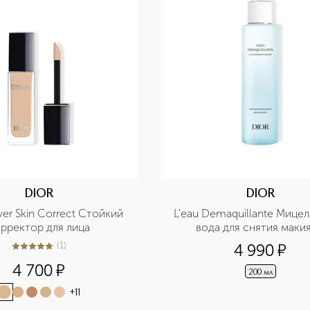
DIOR
DIOR
ver Skin Correct Стойкий 
L'eau Demaquillante Мицел
рректор для лица
вода для снятия маки
(
1
)
4 990
¤
5
из
5
1
4 700
¤
200 мл
+
11