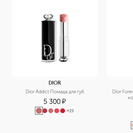
DIOR
Dior Addict Помада для губ
Dior Fore
ко
5 300
¤
+
23