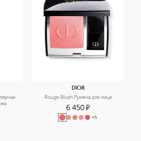
DIOR
лярная 
Rouge Blush Румяна для лица
яжа
6 450
¤
+
5