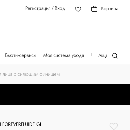
Регистрация / Вход
Корзина
Бьюти-сервисы
Моя система ухода
Акции
Театр
для лица с сияющим финишем
 FOREVERFLUIDE GL