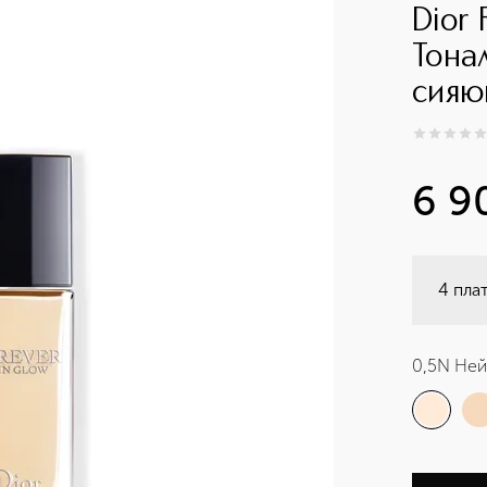
Dior 
Тона
сия
0
из
5
0
6 9
4 пла
0,5N Ней