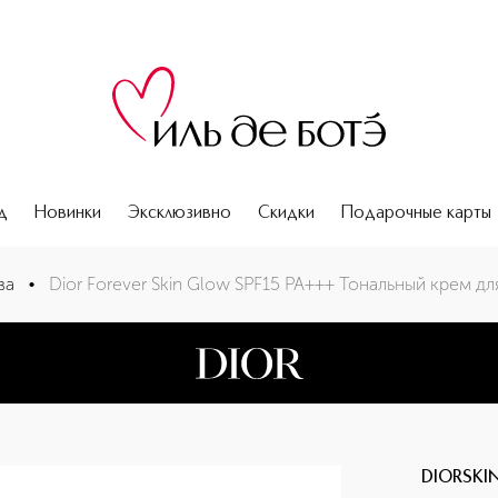
д
Новинки
Эксклюзивно
Скидки
Подарочные карты
для лица с сияющим финишем
ва
•
Dior Forever Skin Glow SPF15 PA+++ Тональный крем 
DIORSKIN