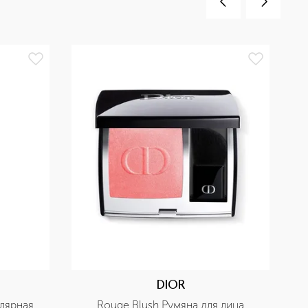
DIOR
лярная 
Rouge Blush Румяна для лица