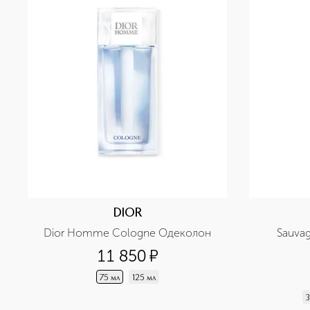
DIOR
Dior Homme Cologne Одеколон
Sauva
11 850
¤
75 мл
125 мл
3