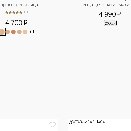
рректор для лица
вода для снятия маки
(
1
)
4 990
¤
5
из
5
1
4 700
¤
200 мл
+
11
ДОСТАВИМ ЗА 3 ЧАСА