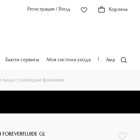
Регистрация / Вход
Корзина
Бьюти-сервисы
Моя система ухода
Акции
Театр
для лица с сияющим финишем
 FOREVERFLUIDE GL