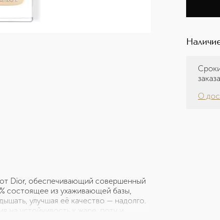
Наличие
Сроки
заказ
О дос
м от Dior, обеспечивающий совершенный
86% состоящее из ухаживающей базы,
ышать, улучшая её качество — надолго.
я на устойчивость к жаре, поту и