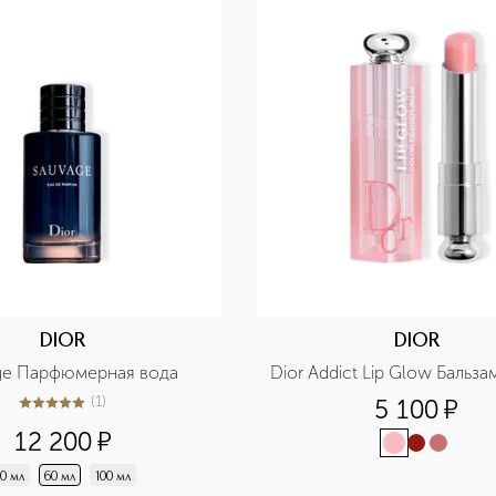
DIOR
DIOR
ge Парфюмерная вода
Dior Addict Lip Glow Бальза
(
1
)
5 100
¤
5
из
5
1
12 200
¤
0 мл
60 мл
100 мл