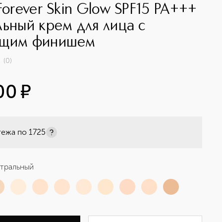
Forever Skin Glow SPF15 PA+++
льный крем для лица с
ющим финишем
(
0
)
00
¤
тежа по
1725
тральный