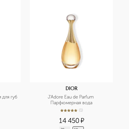
DIOR
м для губ
J'Adore Eau de Parfum 
Парфюмерная вода
(
1
)
5
из
5
1
14 450
¤