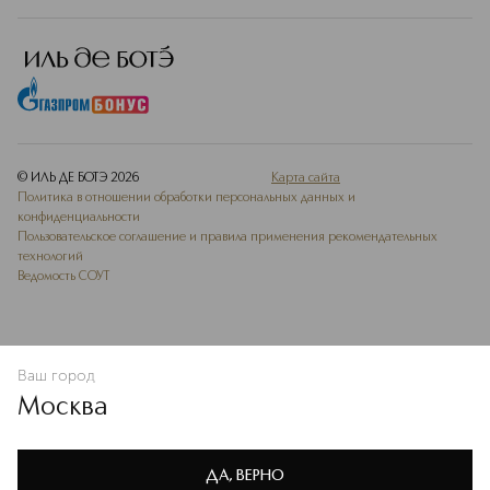
© ИЛЬ ДЕ БОТЭ
2026
Карта сайта
Политика в отношении обработки персональных данных и
конфиденциальности
Пользовательское соглашение и правила применения рекомендательных
технологий
Ведомость СОУТ
Ваш город
УВЕДОМИТЬ О ПОСТУПЛЕНИИ
Москва
Мы используем cookie-файлы и сервисы веб-аналитики. Они
необходимы для улучшения работы сайта. Подробнее –
OK
в
Политике конфиденциальности
ДА, ВЕРНО