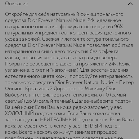
Описание
Откройте для себя натуральный финиш тонального
средства Dior Forever Natural Nude: 24ч идеальное
натуральное покрытие, формула состоящая из 96%
натуральных ингредиентов- концентрация цветочного
ухода за кожей. Свежая и легкая текстура тонального
средства Dior Forever Natural Nude позволяет добиться
натурального и сияющего покрытия без эффекта
маски, позволяя коже дышать с утра и до вечера.
Покрытие совершенно даже на протяжении 24ч. Кожа
увлажнена, сияет и "наполнена". "Для восстановления
естественного цвета кожи, попробуйте натуральность
тонального средства Dior Forever Natural Nude" - Питер
Филипс, Креативный Директор по Макияжу Dior.
Выберите интенсивность оттенка кожи: от 0 (самый
светлый) до 9 (самый темный). Далее-выберите подтон
Вашей кожи: Если Ваша кожа редко загорает, у вас
ХОЛОДНЫЙ подтон кожи. Если Ваша кожа слегка
загорает, у вас НЕЙТРАЛЬНЫЙ подтон кожи. Если Ваша
кожа загорает очень легко, у вас ТЕПЛЫЙ подтон
кожи. Всего несколько минут занимает процесс
преображения цвета тонального средства на коже.