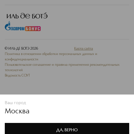
© ИЛЬ ДЕ БОТЭ
2026
Карта сайта
Политика в отношении обработки персональных данных и
конфиденциальности
Пользовательское соглашение и правила применения рекомендательных
технологий
Ведомость СОУТ
Ваш город
УВЕДОМИТЬ О ПОСТУПЛЕНИИ
Москва
Мы используем cookie-файлы и сервисы веб-аналитики. Они
необходимы для улучшения работы сайта. Подробнее –
OK
в
Политике конфиденциальности
ДА, ВЕРНО