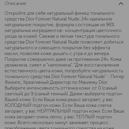
Описание
Откройте для себя натуральный финиш тонального
средства Dior Forever Natural Nude: 24ч идеальное
натуральное покрытие, формула состоящая из 96%
натуральных ингредиентов- концентрация цветочного
ухода за кожей. Свежая и легкая текстура тонального
средства Dior Forever Natural Nude позволяет добиться
натурального и сияющего покрытия без эффекта
маски, позволяя коже дышать с утра и до вечера.
Покрытие совершенно даже на протяжении 24ч. Кожа
увлажнена, сияет и "наполнена". "Для восстановления
естественного цвета кожи, попробуйте натуральность
тонального средства Dior Forever Natural Nude" - Питер
Филипс, Креативный Директор по Макияжу Dior.
Выберите интенсивность оттенка кожи: от 0 (самый
светлый) до 9 (самый темный). Далее-выберите подтон
Вашей кожи: Если Ваша кожа редко загорает, у вас
ХОЛОДНЫЙ подтон кожи. Если Ваша кожа слегка
загорает, у вас НЕЙТРАЛЬНЫЙ подтон кожи. Если Ваша
кожа загорает очень легко, у вас ТЕПЛЫЙ подтон
кожи. Всего несколько минут занимает процесс
преображения цвета тонального средства на коже.