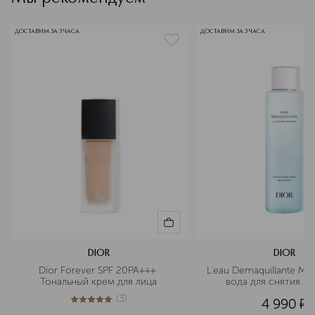
ДОСТАВИМ ЗА 3 ЧАСА
ДОСТАВИМ ЗА 3 ЧАСА
DIOR
DIOR
Dior Forever SPF 20PA+++ 
L'eau Demaquillante Ми
Тональный крем для лица
вода для снятия м
(
3
)
4 990
¤
5
из
5
3