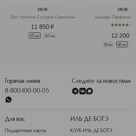
DIOR
DIOR
Dior Homme Cologne Одеколон
Sauvage Парфюмерн
(
1
)
11 850
¤
5
из
5
1
12 200
¤
75 мл
125 мл
30 мл
60 мл
10
<p class="MsoNormal"><span style="font-size: 12.0pt; line
Горячая линия
Следите за новостями
8-800-100-00-05
Для вас
ИЛЬ ДЕ БОТЭ
Подарочные карты
КЛУБ ИЛЬ ДЕ БОТЭ