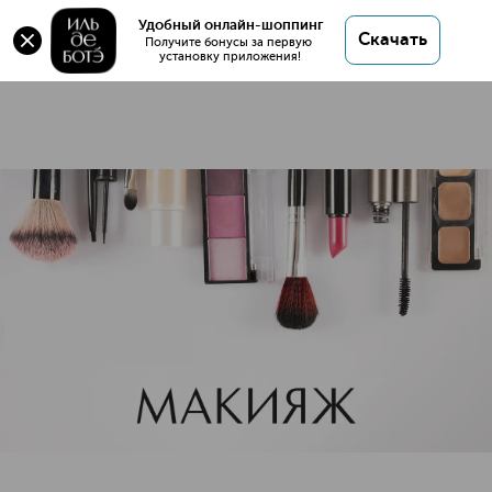
Фиксаторы макияжа
Удобный онлайн-шоппинг
Скачать
17 товаров
Получите бонусы за первую 
установку приложения!
Фиксаторы макияжа