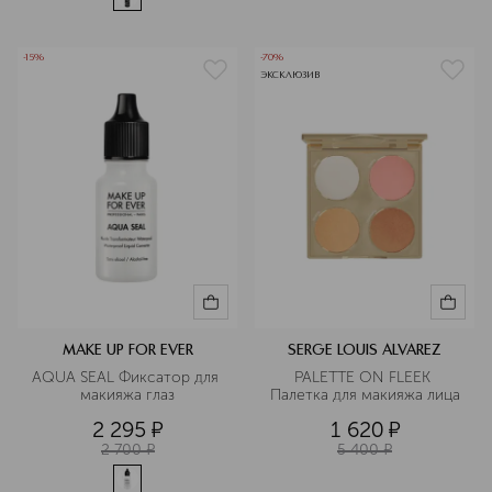
-15%
-70%
ЭКСКЛЮЗИВ
MAKE UP FOR EVER
SERGE LOUIS ALVAREZ
AQUA SEAL Фиксатор для 
PALETTE ON FLEEK 
макияжа глаз
Палетка для макияжа лица
2 295
¤
1 620
¤
2 700
¤
5 400
¤