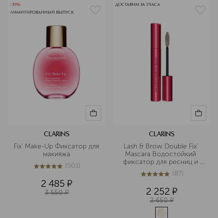
-30%
ДОСТАВИМ ЗА 3 ЧАСА
ЛИМИТИРОВАННЫЙ ВЫПУСК
CLARINS
CLARINS
Fix' Make-Up Фиксатор для 
Lash & Brow Double Fix’ 
макияжа
Mascara Водостойкий 
фиксатор для ресниц и 
(
501
)
бровей
5
из
5
501
(
87
)
4.9
из
5
87
2 485
¤
2 252
¤
3 550
¤
2 650
¤