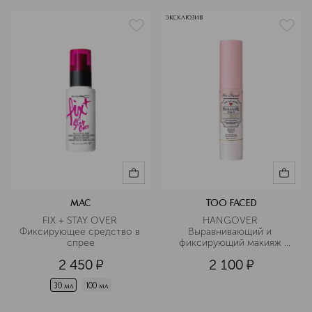
ЭКСКЛЮЗИВ
MAC
TOO FACED
FIX + STAY OVER 
HANGOVER 
Фиксирующее средство в 
Выравнивающий и 
спрее
фиксирующий макияж 
спрей для лица в 
2 450
¤
2 100
¤
дорожном формате
30 мл
100 мл