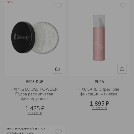
-50%
ERRE DUE
PUPA
FIXING LOOSE POWDER 
FIX&CARE Спрей для 
Пудра рассыпчатая 
фиксации макияжа 
фиксирующая
1 895
¤
1 425
¤
2 230
¤
2 850
¤
ЛИМИТИРОВАННЫЙ ВЫПУСК
ДОСТАВИМ ЗА 3 ЧАСА