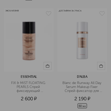
ЭКСКЛЮЗИВ
ДОСТАВИМ ЗА 3 ЧАСА
ESSENTIAL
D'ALBA
FIX & MIST FLOATING 
Blanc de Runway All Day 
PEARLS Спрей 
Serum Makeup Fixer 
фиксирующий 
Спрей-фиксатор для 
освежающий
макияжа
2 600
¤
2 190
¤
80 мл