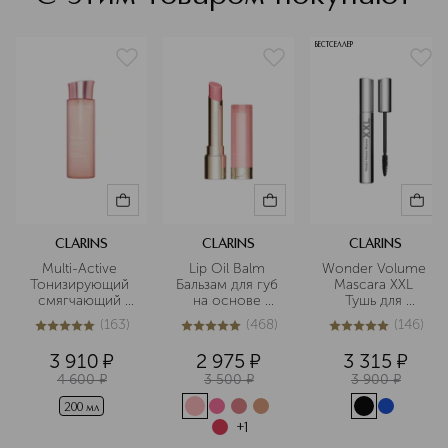
БЕСТСЕЛЛЕР
CLARINS
CLARINS
CLARINS
Multi-Active 
Lip Oil Balm 
Wonder Volume 
Тонизирующий 
Бальзам для губ 
Mascara XXL 
смягчающий 
на основе 
Тушь для 
флюид 
масел
максимального 
(
163
)
(
468
)
(
146
)
объема ресниц
5
из
5
163
4.9
из
5
468
4.9
из
5
146
3 910
¤
2 975
¤
3 315
¤
4 600
¤
3 500
¤
3 900
¤
200 мл
+
1