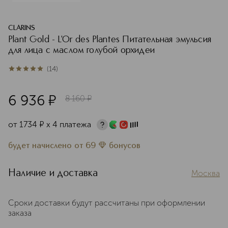
CLARINS
Plant Gold - L'Or des Plantes Питательная эмульсия
для лица с маслом голубой орхидеи
(
14
)
5
из
5
14
6 936
¤
8 160
¤
от
1734
¤
х 4 платежа
будет начислено
от
69
бонусов
Наличие и доставка
Москва
Сроки доставки будут рассчитаны при оформлении
заказа