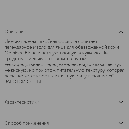
Описание
Инновационная двойная формула сочетает
легендарное масло для лица для обезвоженной кожи
Orchidée Bleue и нежную тающую эмульсию. Два
средства смешиваются друг с другом
непосредственно перед нанесением, создавая легкую
нежирную, но при этом питательную текстуру, которая
дарит коже комфорт, жизненную силу и сияние. *С
ЗАБОТОЙ О ТЕБЕ
Характеристики
страна производства
Франция
область применения
лицо
Способ применения
текстура
масляная