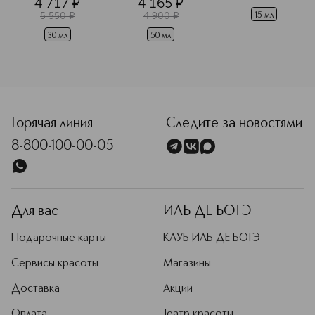
4 717
¤
4 165
¤
5 550
¤
4 900
¤
15 мл
30 мл
50 мл
<p class="MsoNormal"><span style="font-size: 12.0pt; line
Горячая линия
Следите за новостями
8-800-100-00-05
Для вас
ИЛЬ ДЕ БОТЭ
Подарочные карты
КЛУБ ИЛЬ ДЕ БОТЭ
Сервисы красоты
Магазины
Доставка
Акции
Оплата
Театр красоты