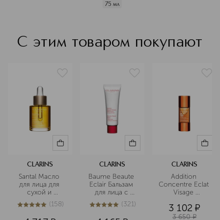
75 мл
С этим товаром покупают
CLARINS
CLARINS
CLARINS
Santal Масло 
Baume Beaute 
Addition 
для лица для 
Eclair Бальзам 
Concentre Eclat 
сухой и 
для лица с 
Visage 
чувствительной 
эффектом 
Концентрат с 
(
158
)
(
321
)
3 102
¤
кожи
лифтинга и 
эффектом 
5
из
5
158
5
из
5
321
сияния
загара для лица
3 650
¤