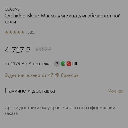
CLARINS
Orchidee Bleue Масло для лица для обезвоженной
кожи
(
385
)
5
из
5
385
4 717
¤
5 550
¤
от
1179
¤
х 4 платежа
будет начислено
от
47
бонусов
Наличие и доставка
Москва
Сроки доставки будут рассчитаны при оформлении
заказа