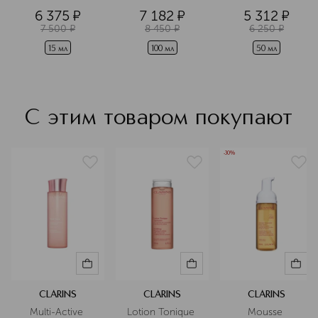
забота.
изменений для 
6 375
¤
7 182
¤
5 312
¤
любого типа 
Подробнее
7 500
¤
8 450
¤
6 250
¤
кожи 
15 мл
100 мл
50 мл
С этим товаром покупают
-30%
CLARINS
CLARINS
CLARINS
Multi-Active 
Lotion Tonique 
Mousse 