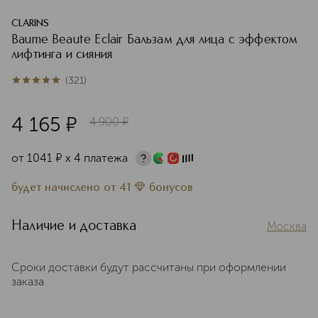
CLARINS
Baume Beaute Eclair Бальзам для лица с эффектом
лифтинга и сияния
(
321
)
5
из
5
321
4 165
¤
4 900
¤
от
1041
¤
х 4 платежа
будет начислено
от
41
бонусов
Наличие и доставка
Москва
Сроки доставки будут рассчитаны при оформлении
заказа