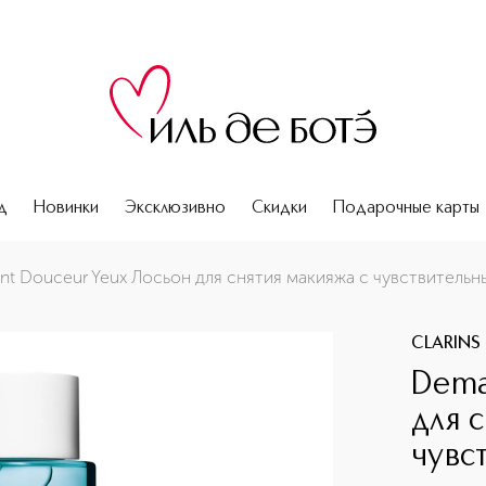
д
Новинки
Эксклюзивно
Скидки
Подарочные карты
 с чувствительных глаз
nt Douceur Yeux Лосьон для снятия макияжа с чувствительны
CLARINS
Dema
для 
чувс