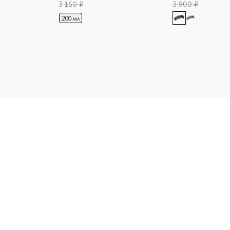
3 150
¤
3 900
¤
200 мл
 Лосьон для снятия макияжа с чувствительных глаз приобрета
Э