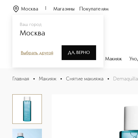
Москва
Магазины
Покупателям
Ваш город
Москва
ДА, ВЕРНО
Выбрать другой
Каталог
Бренды
Парфюмерия
Макияж
Ухо
Demaquillant Douceur Yeux Лосьон для снятия макияжа
Главная
•
Макияж
•
Снятие макияжа
•
Demaquilla
Описание
Характеристики