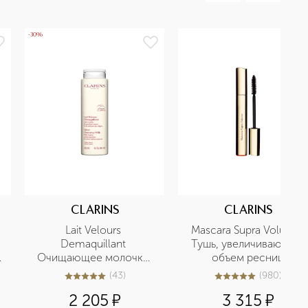
-30%
CLARINS
CLARINS
Lait Velours 
Mascara Supra Volume 
 
Demaquillant 
Тушь, увеличивающая 
Очищающее молочко 
объем ресниц
для любого типа кожи
(
43
)
(
980
)
5
из
5
43
5
из
5
980
2 205
¤
3 315
¤