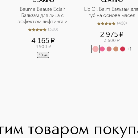
CLARINS
CLARINS
Baume Beaute Eclair 
Lip Oil Balm Бальзам для
Бальзам для лица с 
губ на основе масел
эффектом лифтинга и 
(
468
)
4.9
из
5
468
сияния
(
320
)
5
из
5
320
2 975
¤
4 165
¤
3 500
¤
4 900
¤
+
1
50 мл
тим товаром поку