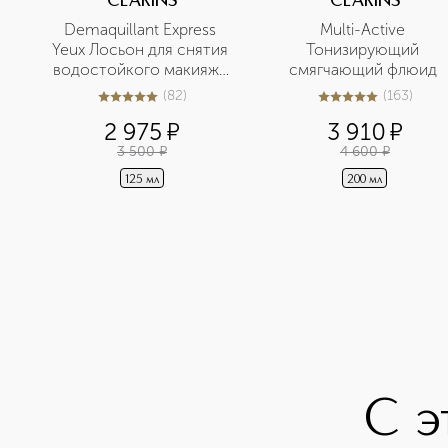
CLARINS
CLARINS
Demaquillant Express 
Multi-Active 
Yeux Лосьон для снятия 
Тонизирующий 
водостойкого макияжа 
смягчающий флюид 
с глаз
(
82
)
(
163
)
5
из
5
82
5
из
5
163
2 975
¤
3 910
¤
3 500
¤
4 600
¤
125 мл
200 мл
С э