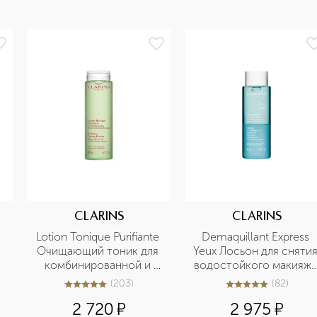
CLARINS
CLARINS
Lotion Tonique Purifiante 
Demaquillant Express 
Очищающий тоник для 
Yeux Лосьон для снятия
комбинированной и 
водостойкого макияжа 
жирной кожи
с глаз
(
203
)
(
82
)
5
из
5
203
5
из
5
82
2 720
¤
2 975
¤