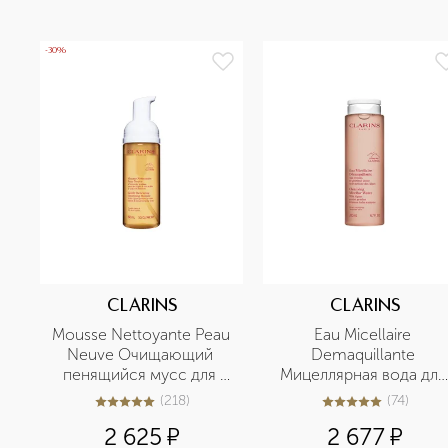
-30%
CLARINS
CLARINS
Mousse Nettoyante Peau 
Eau Micellaire 
Neuve Очищающий 
Demaquillante 
пенящийся мусс для 
Мицеллярная вода для 
любого типа кожи
чувствительной кожи
(
218
)
(
74
)
5
из
5
218
5
из
5
74
2 625
¤
2 677
¤