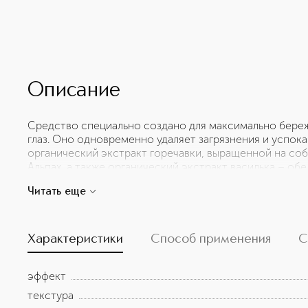
Описание
Средство специально создано для максимально береж
глаз. Оно одновременно удаляет загрязнения и успок
органический экстракт горечавки, выращенной на соб
Альпах, а также органический экстракт василька – о
век. Дополнительно пантенол в составе заботится об
Читать еще
сократить свое воздействие на окружающую среду Cla
более экологичном флаконе с крышечкой, которая ста
Характеристики
Способ применения
С
эффект
текстура