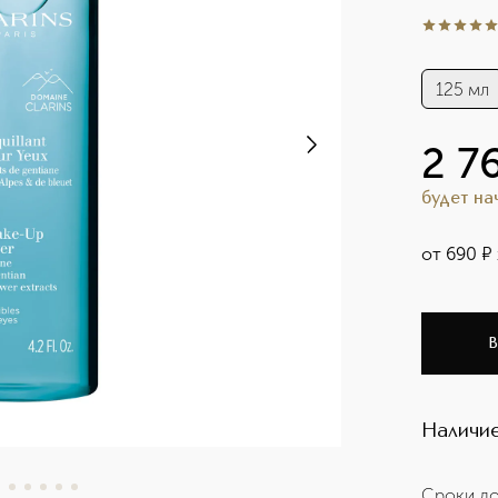
5
из
5
28
125 мл
2 7
будет н
от
690
¤
В
Наличие
Сроки до