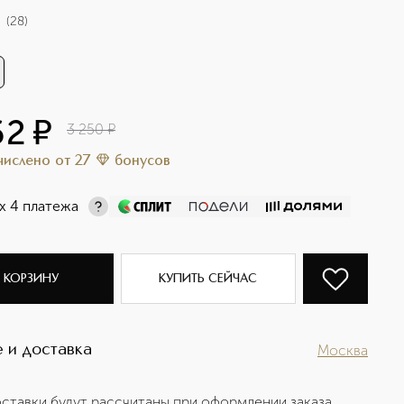
(
28
)
62
¤
3 250
¤
ачислено
от
27
бонусов
х 4 платежа
 КОРЗИНУ
КУПИТЬ СЕЙЧАС
 и доставка
Москва
ставки будут рассчитаны при оформлении заказа