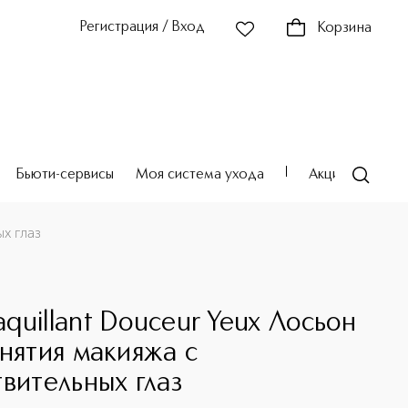
Регистрация / Вход
Корзина
Бьюти-сервисы
Моя система ухода
Акции
Театр
х глаз
quillant Douceur Yeux Лосьон
снятия макияжа с
твительных глаз