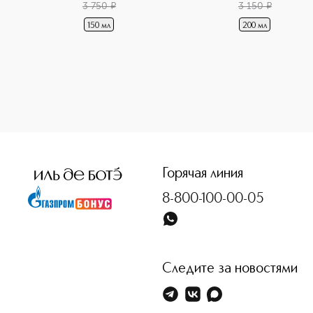
3 750
¤
3 150
¤
150 мл
200 мл
<p class="MsoNormal"><span style="font-size: 12.0pt; line
Горячая линия
8-800-100-00-05
Следите за новостями