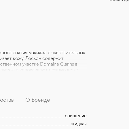
ного снятия макияжа с чувствительных
аивает кожу. Лосьон содержит
ственном участке Domaine Clarins в
бе вытяжки успокаивают нежную кожу
 укреплении и защите ресниц. С целью
rins выпускает этот продукт в еще
ла меньше и легче.
остав
О Бренде
очищение
жидкая