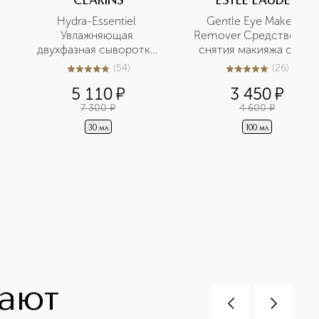
CLARINS
ESTEE LAUDER
 
Hydra-Essentiel 
Gentle Eye Makeup 
Увлажняющая 
Remover Средство для 
двухфазная сыворотка 
снятия макияжа с глаз
активного действия 
(
54
)
(
26
)
5
из
5
54
5
из
5
26
5 110
¤
3 450
¤
7 300
¤
4 600
¤
30 мл
100 мл
пают