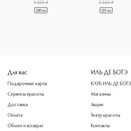
3 200
¤
3 500
¤
200 мл
125 мл
-height: 107%; color: #00b0f0;">Demaquillant Douceur Yeux
Для вас
ИЛЬ ДЕ БОТЭ
Подарочные карты
КЛУБ ИЛЬ ДЕ БОТ
Сервисы красоты
Магазины
Доставка
Акции
Оплата
Театр красоты
Обмен и возврат
Контакты