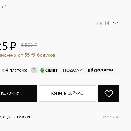
(
1
)
Еще 14
25
¤
6 500
¤
ачислено
от
55
бонусов
¤
х 4 платежа
 КОРЗИНУ
КУПИТЬ СЕЙЧАС
 и доставка
Москва