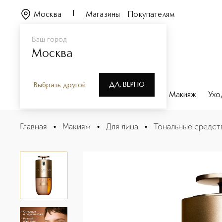
Москва
Магазины
Покупателям
Ваш город
Москва
ДА, ВЕРНО
Выбрать другой
Каталог
Бренды
Парфюмерия
Макияж
Ухо
Double Serum Foundation Антивозрастной тональный к
Главная
•
Макияж
•
Для лица
•
Тональные средст
Описание
Характеристики