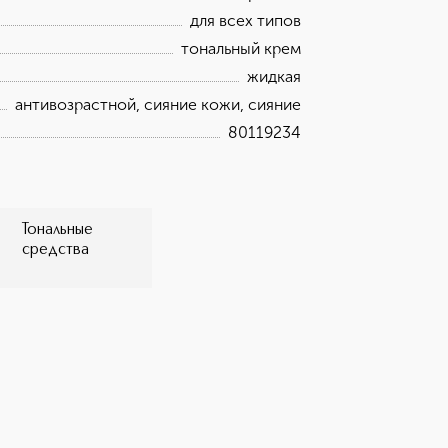
вять растительных экстрактов
для всех типов
вка содержит не менее 38%
5% материалов, подлежащих
тональный крем
переработаны по методу массового
жидкая
переработки.
антивозрастной, сияние кожи, сияние
80119234
Тональные
средства