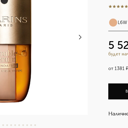
5
из
5
1
L6W
5 5
будет н
от
1381
В
Наличие