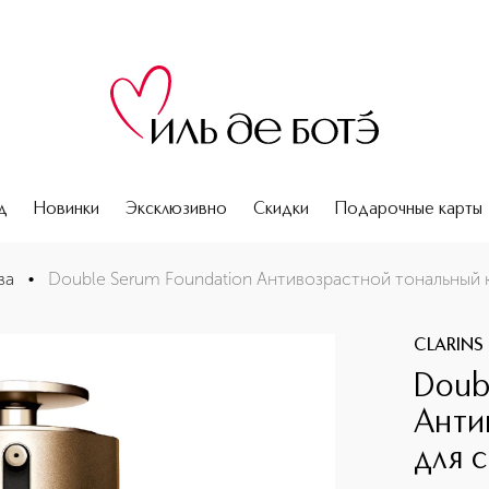
д
Новинки
Эксклюзивно
Скидки
Подарочные карты
рем для сияния и ухода за кожей лица
ва
•
Double Serum Foundation Антивозрастной тональный к
CLARINS
Doub
Анти
для 