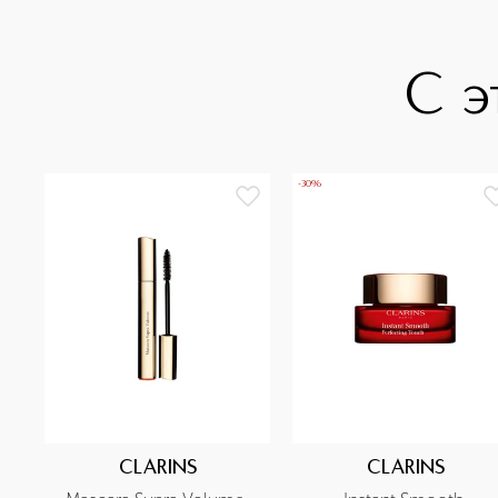
С э
-30%
CLARINS
CLARINS