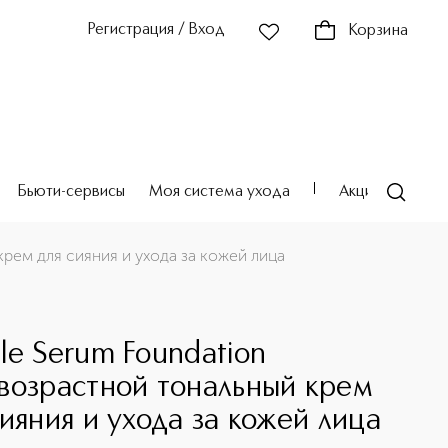
Регистрация / Вход
Корзина
Бьюти-сервисы
Моя система ухода
Акции
Театр
рем для сияния и ухода за кожей лица
le Serum Foundation
возрастной тональный крем
сияния и ухода за кожей лица