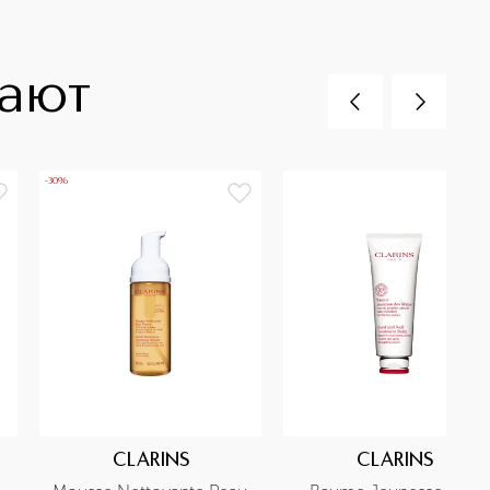
пают
-30%
CLARINS
CLARINS