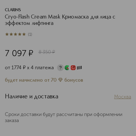
CLARINS
Cryo-Flash Cream Mask Криомаска для лица с
эффектом лифтинга
(
1
)
5
из
5
1
7 097
¤
8 350
¤
от
1774
¤
х 4 платежа
будет начислено
от
70
бонусов
Наличие и доставка
Москва
Сроки доставки будут рассчитаны при оформлении
заказа