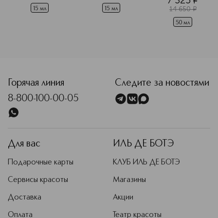
7 325
¤
 действием 
 действием 
14 650
¤
(сменный блок)
15 мл
15 мл
50 мл
<p class="MsoNormal"><span style="font-size: 12.0pt; lin
Горячая линия
Следите за новостями
8-800-100-00-05
Для вас
ИЛЬ ДЕ БОТЭ
Подарочные карты
КЛУБ ИЛЬ ДЕ БОТЭ
Сервисы красоты
Магазины
Доставка
Акции
Оплата
Театр красоты