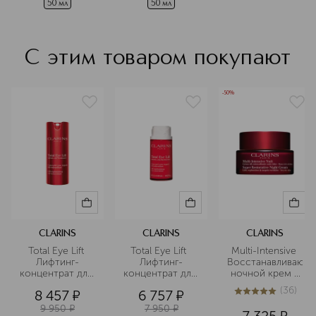
50 мл
50 мл
кожей, которой нужна особая
забота.
Подробнее
С этим товаром покупают
-50%
CLARINS
CLARINS
CLARINS
Total Eye Lift 
Total Eye Lift  
Multi-Intensive 
Лифтинг-
Лифтинг-
Восстанавливающ
концентрат для 
концентрат для 
 ночной крем с 
кожи вокруг 
кожи вокруг 
эффектом 
(
36
)
8 457
¤
6 757
¤
глаз с 
глаз с 
лифтинга для 
5
из
5
36
восстанавливающим
восстанавливающим
сухой кожи
9 950
¤
7 950
¤