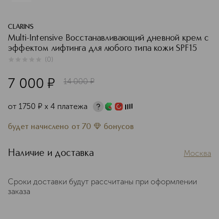
CLARINS
Multi-Intensive Восстанавливающий дневной крем с
эффектом лифтинга для любого типа кожи SPF15
(
0
)
0
из
5
0
7 000
¤
14 000
¤
от
1750
¤
х 4 платежа
будет начислено
от
70
бонусов
Наличие и доставка
Москва
Сроки доставки будут рассчитаны при оформлении
заказа