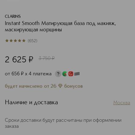
CLARINS
Instant Smooth Матирующая база под макияж,
маскирующая морщины
(
652
)
5
из
5
652
2 625
¤
3 750
¤
от
656
¤
х 4 платежа
будет начислено
от
26
бонусов
Наличие и доставка
Москва
Сроки доставки будут рассчитаны при оформлении
заказа