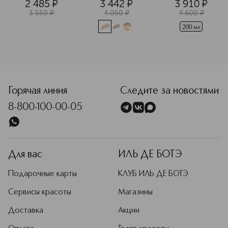
2 485
¤
3 442
¤
3 910
¤
3 550
¤
4 050
¤
4 600
¤
200 мл
<p class="MsoNormal"><span style="font-size: 12.0pt; lin
Горячая линия
Следите за новостями
8-800-100-00-05
Для вас
ИЛЬ ДЕ БОТЭ
Подарочные карты
КЛУБ ИЛЬ ДЕ БОТЭ
Сервисы красоты
Магазины
Доставка
Акции