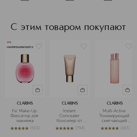
С этим товаром покупают
-30%
ЛИМИТИРОВАННЫЙ ВЫПУСК
CLARINS
CLARINS
CLARINS
Fix' Make-Up 
Instant 
Multi-Active 
Фиксатор для 
Concealer 
Тонизирующий 
макияжа
Консилер от 
смягчающий 
темных кругов 
флюид 
(
501
)
(
794
)
(
163
)
моментального 
5
из
5
501
5
из
5
794
5
из
5
163
действия SPF15