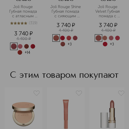
десятилетий. В линейке бренда есть
Joli Rouge 
Joli Rouge Shine 
Joli Rouge 
средства с активными
Губная помада 
Губная помада 
Velvet Губная 
ингредиентами — для ухода за
с атласным 
с сияющим 
помада с 
эффектом
эффектом
матовым 
кожей, которой нужна особая
(
319
)
3 740
¤
3 740
¤
эффектом 
4.9
из
5
319
забота.
4 400
¤
4 400
¤
3 740
¤
Подробнее
4 400
¤
+
3
+
3
+
14
С этим товаром покупают