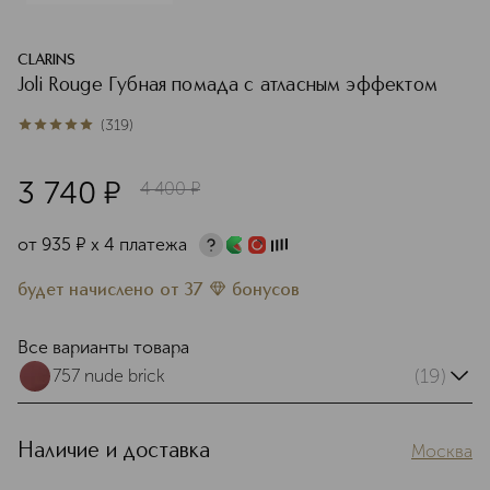
CLARINS
Joli Rouge Губная помада с атласным эффектом
(
319
)
4.9
из
5
319
3 740
¤
4 400
¤
от
935
¤
х 4 платежа
будет начислено
от
37
бонусов
Все варианты товара
(19)
757 nude brick
Наличие и доставка
Москва