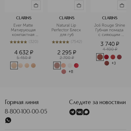
CLARINS
CLARINS
CLARINS
Ever Matte 
Natural Lip 
Joli Rouge Shine 
Матирующая 
Perfector Блеск 
Губная помада 
компактная 
для губ
с сияющим 
пудра
эффектом
(
320
)
(
7542
)
3 740
¤
5
из
5
320
5
из
5
7542
4 400
¤
4 632
¤
2 295
¤
5 450
¤
2 700
¤
+
3
+
11
<p class="MsoNormal"><span style="font-size: 12.0pt; line
Горячая линия
Следите за новостями
8-800-100-00-05