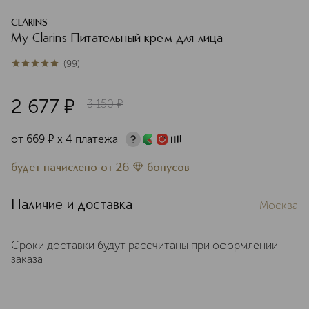
CLARINS
My Clarins Питательный крем для лица
(
99
)
4.9
из
5
99
2 677
¤
3 150
¤
от
669
¤
х 4 платежа
будет начислено
от
26
бонусов
Наличие и доставка
Москва
Сроки доставки будут рассчитаны при оформлении
заказа