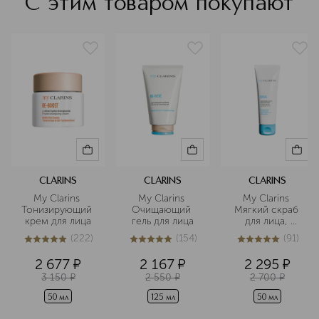
С этим товаром покупают
CLARINS
CLARINS
CLARINS
My Clarins 
My Clarins 
My Clarins 
Тонизирующий 
Очищающий 
Мягкий скраб 
крем для лица
гель для лица
для лица, 
придающий 
(
222
)
(
154
)
(
91
)
сияние коже
5
из
5
222
5
из
5
154
5
из
5
91
2 677
¤
2 167
¤
2 295
¤
3 150
¤
2 550
¤
2 700
¤
50 мл
125 мл
50 мл