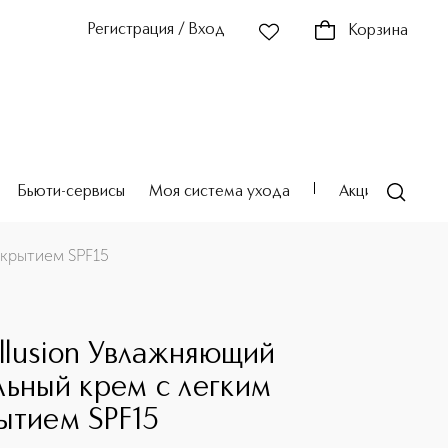
Регистрация / Вход
Корзина
Бьюти-сервисы
Моя система ухода
Акции
Театр
окрытием SPF15
 Illusion Увлажняющий
льный крем с легким
ытием SPF15