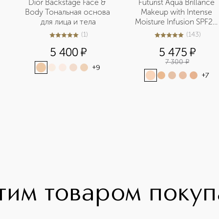
Dior Backstage Face & 
Futurist Aqua Brillance 
Body Тональная основа 
Makeup with Intense 
для лица и тела
Moisture Infusion SPF20 
Тональный крем, 
(
1
)
(
143
)
5
из
5
1
5
из
5
143
придающий сияние 
5 400
¤
5 475
¤
SPF20
7 300
¤
+
9
+
7
тим товаром поку