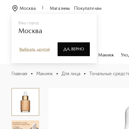
Москва
Магазины
Покупателям
Ваш город
Москва
ДА, ВЕРНО
Выбрать другой
Каталог
Бренды
Парфюмерия
Макияж
Ухо
Skin Illusion Увлажняющий тональный крем с легким п
Главная
•
Макияж
•
Для лица
•
Тональные средст
Описание
Характеристики