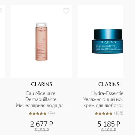
CLARINS
CLARINS
Eau Micellaire 
Hydra-Essentiel 
Demaquillante 
Увлажняющий ночной 
Мицеллярная вода для 
крем для любого типа 
чувствительной кожи
кожи
(
74
)
(
188
)
5
из
5
74
5
из
5
188
2 677
¤
5 185
¤
3 150
¤
6 100
¤