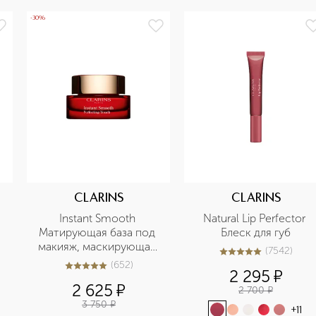
-30%
CLARINS
CLARINS
Instant Smooth 
Natural Lip Perfector 
Матирующая база под 
Блеск для губ
макияж, маскирующая 
(
7542
)
5
из
5
7542
морщины
(
652
)
5
из
5
652
2 295
¤
2 625
¤
2 700
¤
3 750
¤
+
11