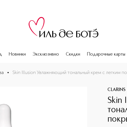
д
Новинки
Эксклюзивно
Скидки
Подарочные карты
окрытием SPF15
ва
•
Skin Illusion Увлажняющий тональный крем с легким п
CLARINS
Skin
тона
покр