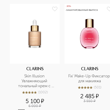
-30%
ЛИМИТИРОВАННЫЙ ВЫПУСК
CLARINS
CLARINS
Skin Illusion 
Fix' Make-Up Фиксатор 
Увлажняющий 
для макияжа
тональный крем с 
(
501
)
5
из
5
501
легким покрытием 
(
1002
)
5
из
5
1002
2 485
¤
SPF15
5 100
¤
3 550
¤
6 000
¤