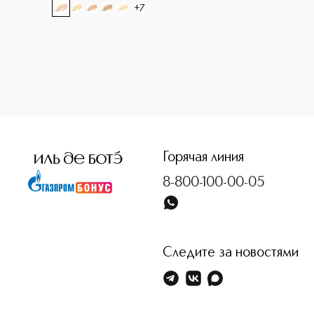
+
7
<p class="MsoNormal"><span style="font-size: 12.0pt; line
Горячая линия
8-800-100-00-05
Следите за новостями