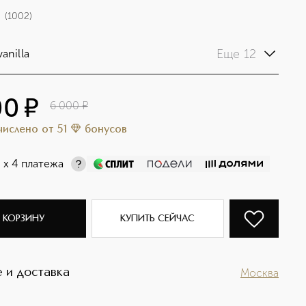
(
1002
)
Еще 12
anilla
00
¤
6 000
¤
ачислено
от
51
бонусов
¤
х 4 платежа
 КОРЗИНУ
КУПИТЬ СЕЙЧАС
 и доставка
Москва