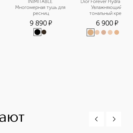
INIMITABLE 
Dior Forever Hydra Nude 
Многомерная тушь для 
Увлажняющий 
ресниц
тональный крем
9 890
¤
6 900
¤
+
9
пают