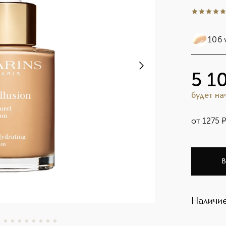
5
из
5
1002
106 v
5 1
будет н
от
1275
В
Наличие