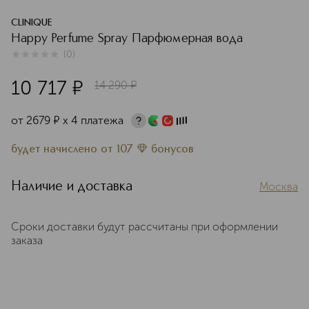
CLINIQUE
Happy Perfume Spray Парфюмерная вода
(
0
)
0
из
5
0
10 717
¤
14 290
¤
от
2679
¤
х 4 платежа
будет начислено
от
107
бонусов
Наличие и доставка
Москва
Сроки доставки будут рассчитаны при оформлении
заказа