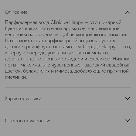
Описание
Парфюмерная вода Clinique Happy — это шикарный
букет из ярких цветочных ароматов, наполняющий
весенним настроением, добавляющий жизненных сил.
На верхних нотах парфюмерной воды красуются
дерзкие грейпфрут с бергамотом. Сердце Happy — это,
в первую очередь, уникальный цветок мелати,
деликатно дополненный орхидеей и ежевикой. Нижние
ноты - максимально чувственные: гавайский свадебный
цветок, белая лилия и мимоза, добавляющие приятной
кислинки.
Характеристики
тип продукта
парфюмерная вода
страна производства
Швейцария
Способ применения
артикул
61CE010000
Нанесите аромат непосредственно на кожу.