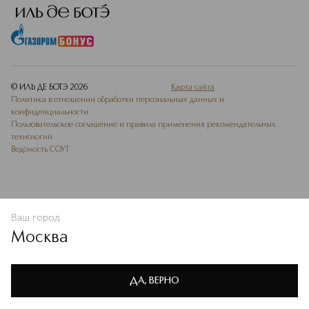
© ИЛЬ ДЕ БОТЭ
2026
Карта сайта
Политика в отношении обработки персональных данных и
конфиденциальности
Пользовательское соглашение и правила применения рекомендательных
технологий
Ведомость СОУТ
Ваш город
В КОРЗИНУ
КУПИТЬ СЕЙЧАС
Москва
Мы используем cookie-файлы и сервисы веб-аналитики. Они
необходимы для улучшения работы сайта. Подробнее –
OK
в
Политике конфиденциальности
ДА, ВЕРНО