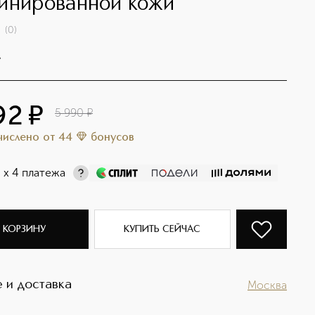
инированной кожи
(
0
)
y
92
¤
5 990
¤
ачислено
от
44
бонусов
¤
х 4 платежа
 КОРЗИНУ
КУПИТЬ СЕЙЧАС
 и доставка
Москва