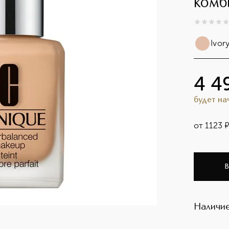
комб
0
из
5
0
Ivor
4 4
будет н
от
1123
В
Наличие