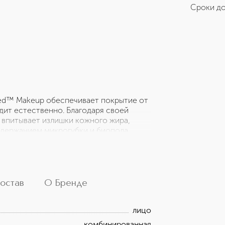
Сроки до
ed™ Makeup обеспечивает покрытие от
дит естественно. Благодаря своей
 впитывает излишки кожного жира,
одержанием микрогубки и биопола
а) впитывает жир, где это необходимо,
акт ромашки и витамин Е.
остав
О Бренде
лицо
комбинированная