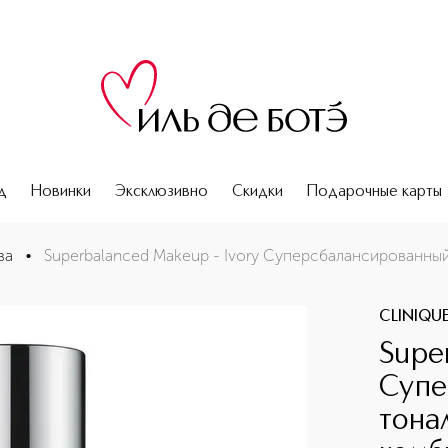
д
Новинки
Эксклюзивно
Скидки
Подарочные карты
й тональный крем для комбинированной кожи
ва
•
Superbalanced Makeup - Ivory Суперсбалансированны
CLINIQU
Supe
Супе
тона