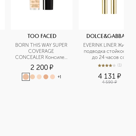
TOO FACED
DOLCE&GABBANA
BORN THIS WAY SUPER 
EVERINK LINER Жидкая 
COVERAGE 
подводка стойкостью 
CONCEALER Консилер 
до 24 часов со 
с высокой степенью 
сверхточным 
(
1
)
2 200
¤
4
из
5
1
покрытия в мини-
аппликатором
4 131
¤
формате
+
1
4 590
¤