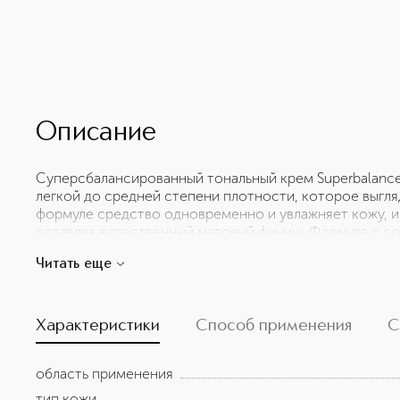
Описание
Суперсбалансированный тональный крем Superbalanc
легкой до средней степени плотности, которое выгля
формуле средство одновременно и увлажняет кожу, и
оставляя естественный матовый финиш. Формула с с
(уникальной молекулы протеина, полученной из молок
Читать еще
не пересушивая кожу. Тональный крем содержит экстр
Водоустойчив. Не скатывается. Без масел.
Характеристики
Способ применения
С
область применения
тип кожи