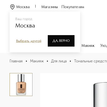
Москва
Магазины
Покупателям
Ваш город
Москва
ДА, ВЕРНО
Выбрать другой
Каталог
Бренды
Парфюмерия
Макияж
Ухо
Superbalanced Makeup - Ivory Суперсбалансированны
Главная
•
Макияж
•
Для лица
•
Тональные средст
Описание
Характеристики