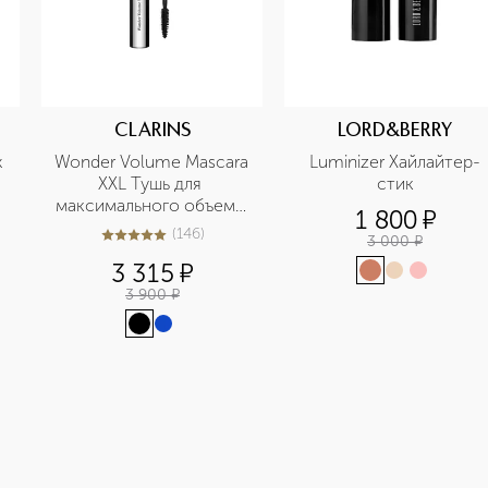
CLARINS
LORD&BERRY
 
Wonder Volume Mascara 
Luminizer Хайлайтер-
XXL Тушь для 
стик
максимального объема 
1 800
¤
ресниц
(
146
)
3 000
¤
4.9
из
5
146
3 315
¤
3 900
¤