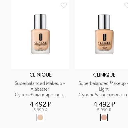
CLINIQUE
CLINIQUE
Superbalanced Makeup - 
Superbalanced Makeup -
Alabaster 
Light 
Суперсбалансированный
Суперсбалансированн
 тональный крем для 
 тональный крем для 
4 492
¤
4 492
¤
комбинированной кожи
комбинированной кож
5 990
¤
5 990
¤