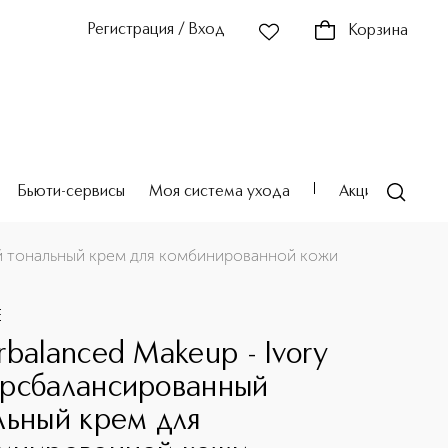
Регистрация / Вход
Корзина
Бьюти-сервисы
Моя система ухода
Акции
Театр
й тональный крем для комбинированной кожи
E
rbalanced Makeup - Ivory
рсбалансированный
льный крем для