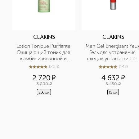
CLARINS
CLARINS
Lotion Tonique Purifiante 
Men Gel Energisant Yeux
Очищающий тоник для 
Гель для устранения 
комбинированной и 
следов усталости под 
жирной кожи
глазами
(
203
)
(
147
)
5
из
5
203
5
из
5
147
2 720
¤
4 632
¤
3 200
¤
5 450
¤
200 мл
15 мл