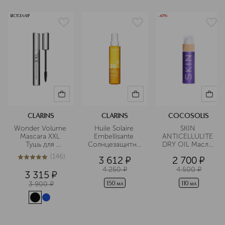
БЕСТСЕЛЛЕР
-40%
CLARINS
CLARINS
COCOSOLIS
Wonder Volume 
Huile Solaire 
SKIN 
Mascara XXL 
Embellisante 
ANTICELLULITE 
Тушь для 
Солнцезащитное
DRY OIL Масло 
максимального 
 масло для тела 
сухое 
(
146
)
3 612
¤
2 700
¤
объема ресниц
и волос SPF 30 
антицеллюлитное
4.9
из
5
146
4 250
¤
4 500
¤
3 315
¤
3 900
¤
150 мл
110 мл