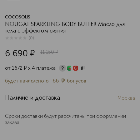
COCOSOLIS
NOUGAT SPARKLING BODY BUTTER Масло для
тела с эффектом сияния
(
0
)
0
из
5
0
6 690
¤
11 150
¤
от
1672
¤
х 4 платежа
будет начислено
от
66
бонусов
Наличие и доставка
Москва
Сроки доставки будут рассчитаны при оформлении
заказа