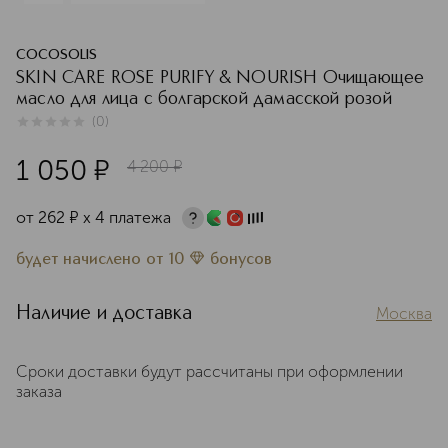
COCOSOLIS
SKIN CARE ROSE PURIFY & NOURISH Очищающее
масло для лица с болгарской дамасской розой
(
0
)
0
из
5
0
1 050
¤
4 200
¤
от
262
¤
х 4 платежа
будет начислено
от
10
бонусов
Наличие и доставка
Москва
Сроки доставки будут рассчитаны при оформлении
заказа