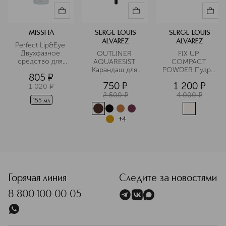
MISSHA
SERGE LOUIS
SERGE LOUIS
ALVAREZ
ALVAREZ
Perfect Lip&Eye 
Двухфазное 
OUTLINER 
FIX UP 
средство для 
AQUARESIST 
COMPACT 
снятия макияжа 
Карандаш для 
POWDER Пудра 
805
¤
с глаз и губ  с 
глаз 
компактная
750
¤
1 200
¤
мицеллярной 
водостойкий 
1 020
¤
водой
2 500
¤
4 000
¤
155 мл
+
4
<p class="MsoNormal"><span style="font-size: 12.0pt; lin
Горячая линия
Следите за новостями
8-800-100-00-05