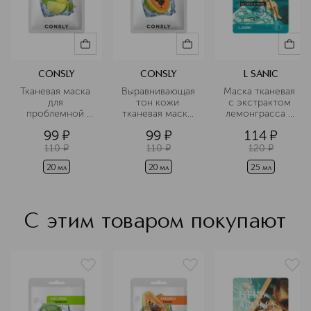
CONSLY
CONSLY
L SANIC
Тканевая маска 
Выравнивающая 
Маска тканевая 
для 
тон кожи 
с экстрактом 
проблемной 
тканевая маска 
лемонграсса и 
кожи с 
с экстрактом 
эффектом 
99
¤
99
¤
114
¤
экстрактом 
папайи
ароматерапии
каламанси
110
¤
110
¤
120
¤
20 мл
20 мл
25 мл
С этим товаром покупают