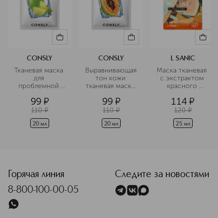
CONSLY
CONSLY
L SANIC
Тканевая маска 
Выравнивающая 
Маска тканевая 
для 
тон кожи 
с экстрактом 
проблемной 
тканевая маска 
красного 
кожи с 
с экстрактом 
апельсина и 
99
¤
99
¤
114
¤
экстрактом 
папайи
эффектом 
каламанси
ароматерапии
110
¤
110
¤
120
¤
20 мл
20 мл
25 мл
<p class="MsoNormal"><span style="font-size: 12.0pt; lin
Горячая линия
Следите за новостями
8-800-100-00-05