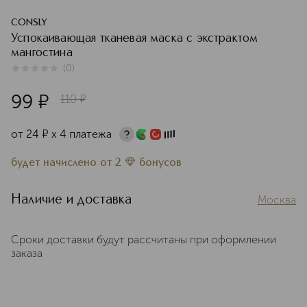
CONSLY
Успокаивающая тканевая маска с экстрактом
мангостина
(
0
)
0
из
5
0
99
¤
110
¤
от
24
¤
х 4 платежа
будет начислено
от
2
бонусов
Наличие и доставка
Москва
Сроки доставки будут рассчитаны при оформлении
заказа