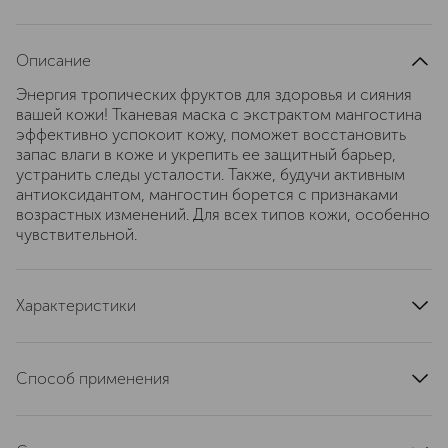
Описание
Энергия тропических фруктов для здоровья и сияния
вашей кожи! Тканевая маска с экстрактом мангостина
эффективно успокоит кожу, поможет восстановить
запас влаги в коже и укрепить ее защитный барьер,
устранить следы усталости. Также, будучи активным
антиоксидантом, мангостин борется с признаками
возрастных изменений. Для всех типов кожи, особенно
чувствительной.
Характеристики
артикул
291411
Способ применения
На предварительно очищенную кожу нанести маску.
Разгладить и оставить на 15- 20 минут, затем снять и