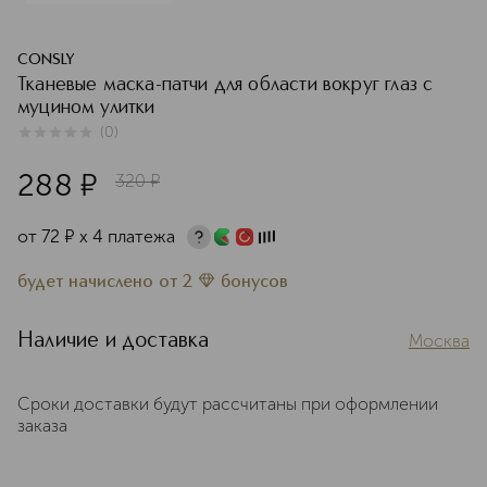
CONSLY
Тканевые маска-патчи для области вокруг глаз с
муцином улитки
(
0
)
0
из
5
0
288
¤
320
¤
от
72
¤
х 4 платежа
будет начислено
от
2
бонусов
Наличие и доставка
Москва
Сроки доставки будут рассчитаны при оформлении
заказа