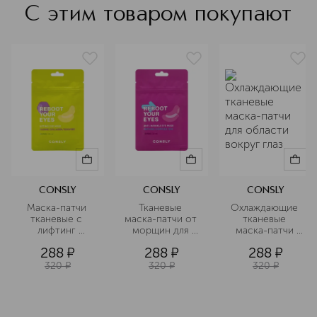
эффективности.
С этим товаром покупают
Подробнее
CONSLY
CONSLY
CONSLY
Маска-патчи 
Тканевые 
Охлаждающие 
тканевые с 
маска-патчи от 
тканевые 
лифтинг 
морщин для 
маска-патчи 
эффектом для 
области вокруг 
для области 
288
¤
288
¤
288
¤
области вокруг 
глаз 
вокруг глаз
глаз
320
¤
320
¤
320
¤