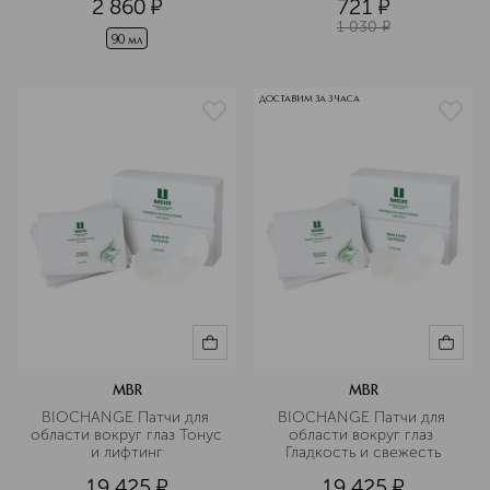
2 860
¤
721
¤
гидроколлоидного геля
1 030
¤
90 мл
ДОСТАВИМ ЗА 3 ЧАСА
MBR
MBR
BIOCHANGE Патчи для 
BIOCHANGE Патчи для 
области вокруг глаз Тонус 
области вокруг глаз 
и лифтинг
Гладкость и свежесть
19 425
¤
19 425
¤