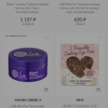
Basic Luxury Гидрогелевые 
LAB Biome Гиалуроновые 
патчи для глаз с 
патчи для области вокруг 
коллагеновым 
глаз увлажняющие
комплексом
1 197
¤
630
¤
1 330
¤
700
¤
ДОСТАВИМ ЗА 3 ЧАСА
NATURA SIBERICA
NPW
LAB Biome Патчи для 
HEART COOLING EYE 