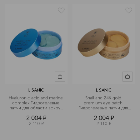
L SANIC
L SANIC
Hyaluronic acid and marine 
Snail and 24K gold 
complex Гидрогелевые 
premium eye patch 
патчи для области вокруг 
Гидрогелевые патчи для 
глаз с гиалуроновой 
области вокруг глаз с 
2 004
¤
2 004
¤
кислотой и экстрактом 
муцином улитки и 
водорослей
золотом
2 110
¤
2 110
¤