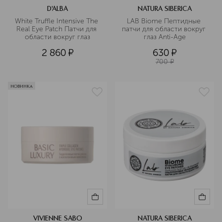
D'ALBA
NATURA SIBERICA
White Truffle Intensive The 
LAB Biome Пептидные 
Real Eye Patch Патчи для 
патчи для области вокруг 
области вокруг глаз
глаз Anti-Age
2 860
¤
630
¤
700
¤
НОВИНКА
VIVIENNE SABO
NATURA SIBERICA