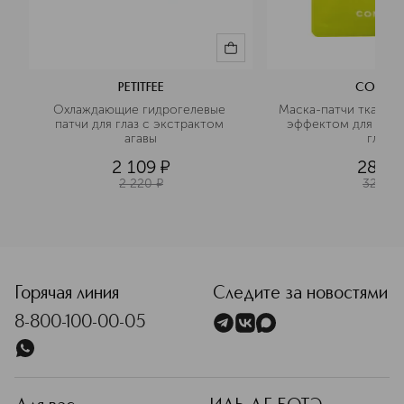
PETITFEE
CONSLY
Охлаждающие гидрогелевые 
Маска-патчи тканевы
патчи для глаз с экстрактом 
эффектом для облас
агавы
глаз
2 109
¤
288
¤
2 220
¤
320
¤
Горячая линия
Следите за новостями
8-800-100-00-05