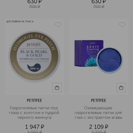
630
¤
630
¤
700
¤
700
¤
ДОСТАВИМ ЗА 3 ЧАСА
PETITFEE
PETITFEE
Гидрогелевые патчи под 
Охлаждающие 
глаза с золотом и пудрой 
гидрогелевые патчи для 
черного жемчуга
глаз с экстрактом агавы
1 947
¤
2 109
¤
2 050
¤
2 220
¤