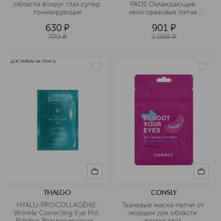
области вокруг глаз супер 
PADS Охлаждающие 
тонизирующие
многоразовые патчи 
Сердечки
630
¤
901
¤
700
¤
1 060
¤
ДОСТАВИМ ЗА 3 ЧАСА
THALGO
CONSLY
HYALU-PROCOLLAGÈNE 
Тканевые маска-патчи от 
Wrinkle Correcting Eye Pro 
морщин для области 
Patches Разглаживающие 
вокруг глаз 