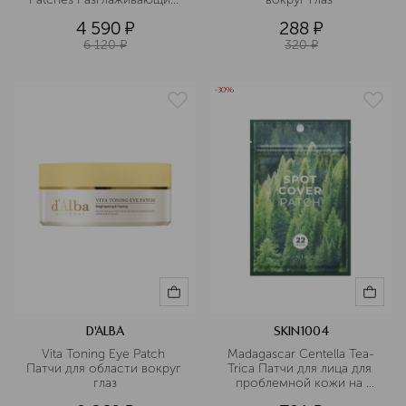
морщины маски-патчи для 
4 590
¤
288
¤
кожи вокруг глаз
6 120
¤
320
¤
-30%
D'ALBA
SKIN1004
Vita Toning Eye Patch 
Madagascar Centella Tea-
Патчи для области вокруг 
Trica Патчи для лица для 
глаз
проблемной кожи на 
основе 