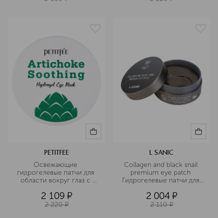
PETITFEE
L SANIC
Освежающие 
Collagen and black snail 
гидрогелевые патчи для 
premium eye patch 
области вокруг глаз с 
Гидрогелевые патчи для 
экстрактом артишока
области вокруг глаз с 
2 109
¤
2 004
¤
коллагеном и муцином 
черной улитки
2 220
¤
2 110
¤