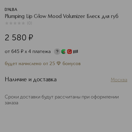
D'ALBA
Plumping Lip Glow Mood Volumizer Блеск для губ
(
0
)
0
из
5
0
2 580
¤
от
645
¤
х 4 платежа
будет начислено
от
25
бонусов
Наличие и доставка
Москва
Сроки доставки будут рассчитаны при оформлении
заказа