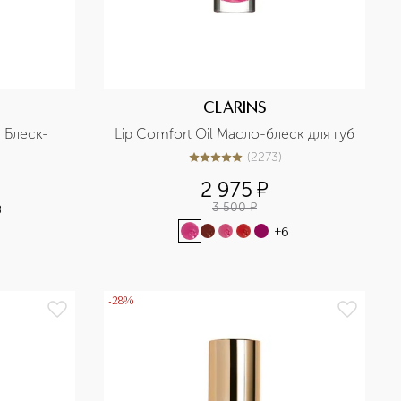
CLARINS
r Блеск-
Lip Comfort Oil Масло-блеск для губ
(
2273
)
5
из
5
2273
2 975
¤
3 500
¤
3
+
6
-28%