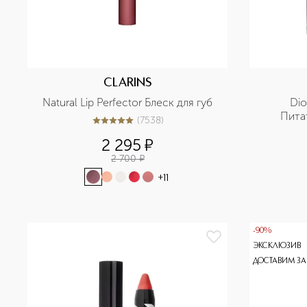
CLARINS
Natural Lip Perfector Блеск для губ
Dio
Пита
(
7538
)
5
из
5
7538
2 295
¤
2 700
¤
+
11
-90%
ЭКСКЛЮЗИВ
ДОСТАВИМ ЗА