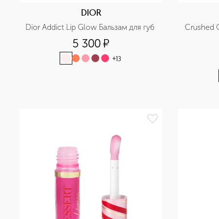
DIOR
Dior Addict Lip Glow Бальзам для губ 
Crushed O
5 300
¤
+
13