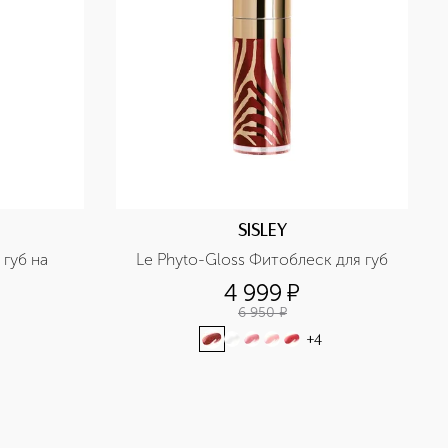
SISLEY
губ на 
Le Phyto-Gloss Фитоблеск для губ
4 999
¤
6 950
¤
+
4