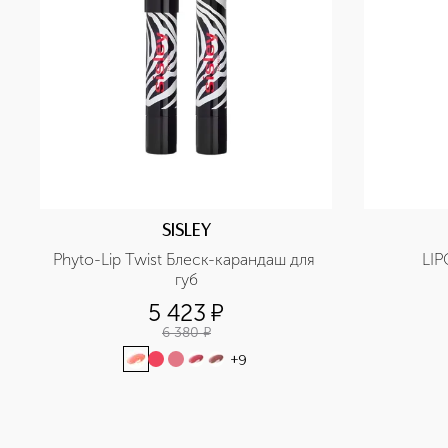
SISLEY
Phyto-Lip Twist Блеск-карандаш для 
губ
5 423
¤
6 380
¤
+
9