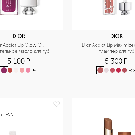
DIOR
DIOR
r Addict Lip Glow Oil 
Dior Addict Lip Maximize
тельное масло для губ
плампер для губ
5 100
¤
5 300
¤
+
3
+
2
 3 ЧАСА