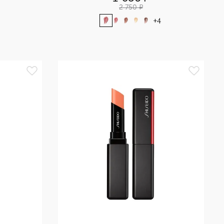
2 750
¤
+
4