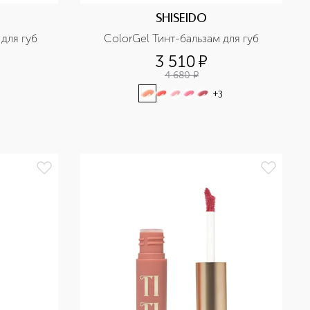
SHISEIDO
для губ
ColorGel Тинт-бальзам для губ
3 510
¤
4 680
¤
+
3