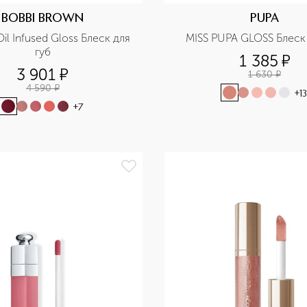
BOBBI BROWN
PUPA
il Infused Gloss Блеск для 
MISS PUPA GLOSS Блеск 
губ
1 385
¤
3 901
¤
1 630
¤
4 590
¤
+
13
+
7