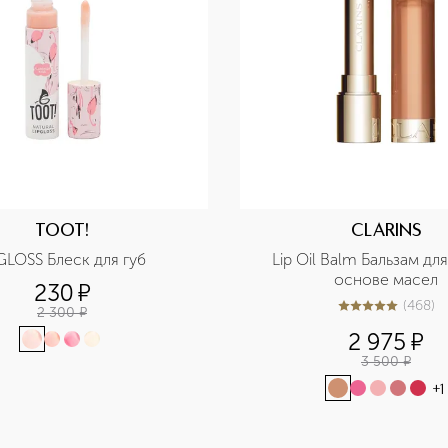
TOOT!
CLARINS
LIPGLOSS Блеск для губ 
Lip Oil Balm Бальзам для 
основе масел
230
¤
(
468
)
2 300
¤
4.9
из
5
468
2 975
¤
3 500
¤
+
1