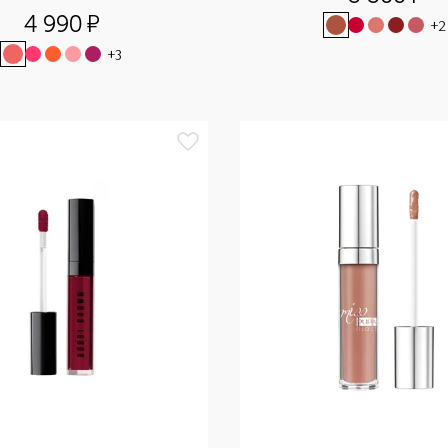
4 990
¤
+
2
+
3