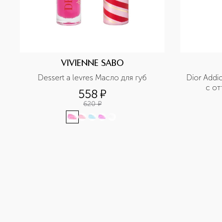
VIVIENNE SABO
Dessert a levres Масло для губ
Dior Addic
с о
558
¤
620
¤