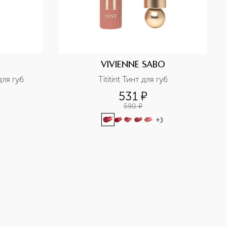
VIVIENNE SABO
ля губ 
Tititint Тинт для губ
531
¤
590
¤
+
3