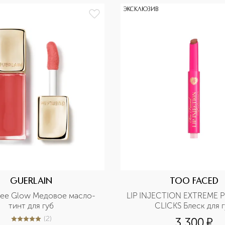
ЭКСКЛЮЗИВ
GUERLAIN
TOO FACED
 Bee Glow Медовое масло-
LIP INJECTION EXTREME 
тинт для губ
CLICKS Блеск для 
(
2
)
3 300
¤
5
из
5
2