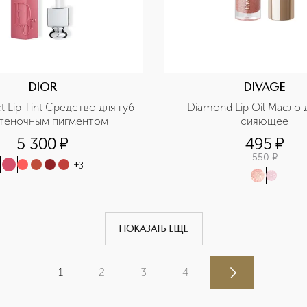
DIOR
DIVAGE
t Lip Tint Средство для губ 
Diamond Lip Oil Масло д
ттеночным пигментом
сияющее
5 300
¤
495
¤
550
¤
+
3
ПОКАЗАТЬ ЕЩЕ
1
2
3
4