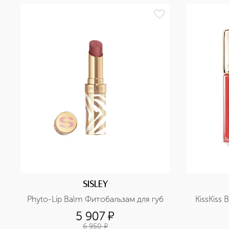
SISLEY
Phyto-Lip Balm Фитобальзам для губ
KissKiss
5 907
¤
6 950
¤