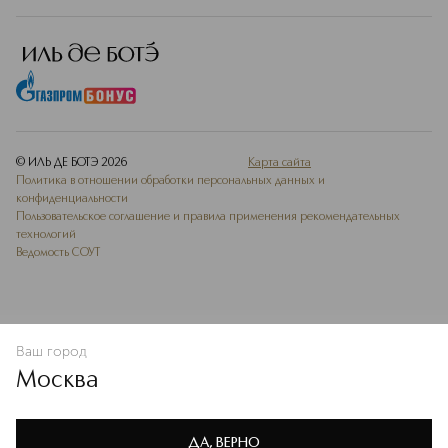
Подробнее
© ИЛЬ ДЕ БОТЭ
2026
Карта сайта
Политика в отношении обработки персональных данных и
конфиденциальности
Пользовательское соглашение и правила применения рекомендательных
технологий
Ведомость СОУТ
Ваш город
В КОРЗИНУ
КУПИТЬ СЕЙЧАС
Москва
Мы используем cookie-файлы и сервисы веб-аналитики. Они
необходимы для улучшения работы сайта. Подробнее –
OK
в
Политике конфиденциальности
ДА, ВЕРНО