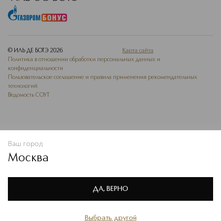
© ИЛЬ ДЕ БОТЭ
2026
Карта сайта
Политика в отношении обработки персональных данных и
конфиденциальности
Пользовательское соглашение и правила применения рекомендательных
технологий
Ведомость СОУТ
Ваш город
В КОРЗИНУ
КУПИТЬ СЕЙЧАС
Москва
Мы используем cookie-файлы и сервисы веб-аналитики. Они
необходимы для улучшения работы сайта. Подробнее –
OK
в
Политике конфиденциальности
ДА, ВЕРНО
Выбрать другой