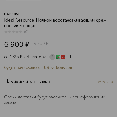
DARPHIN
Ideal Resource Ночной восстанавливающий крем
против морщин
(
0
)
0
из
5
0
6 900
¤
9 200
¤
от
1725
¤
х 4 платежа
будет начислено
от
69
бонусов
Наличие и доставка
Москва
Сроки доставки будут рассчитаны при оформлении
заказа