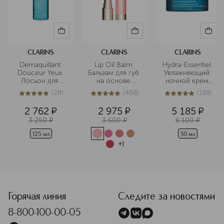
CLARINS
CLARINS
CLARINS
Demaquillant 
Lip Oil Balm 
Hydra-Essentiel 
Douceur Yeux 
Бальзам для губ 
Увлажняющий 
Лосьон для 
на основе 
ночной крем 
снятия макияжа 
масел
для любого 
(
28
)
(
468
)
(
188
)
с 
типа кожи
5
из
5
28
4.9
из
5
468
5
из
5
188
чувствительных 
2 762
¤
2 975
¤
5 185
¤
глаз
3 250
¤
3 500
¤
6 100
¤
125 мл
50 мл
+
1
<p class="MsoNormal"><span style="font-size: 12.0pt; lin
Горячая линия
Следите за новостями
8-800-100-00-05