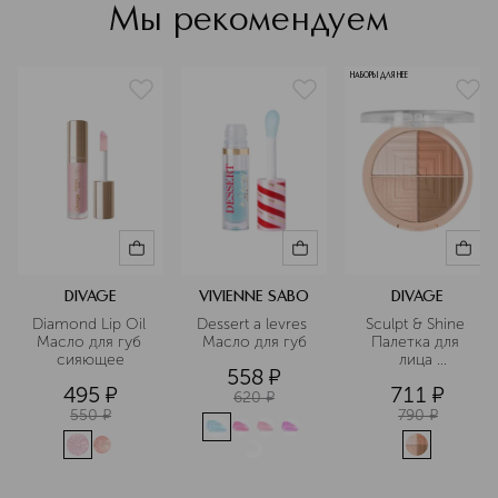
тестируется на животных) —
Мы рекомендуем
основные принципы создания
продукции. Divage отражает, а не
преображает. Косметика Divage
НАБОРЫ ДЛЯ НЕЕ
подчеркивает красоту и
уникальность каждой девушки, ведь
каждая девушка особенная. С Divage
быть особенной — естественно.
Подробнее
DIVAGE
VIVIENNE SABO
DIVAGE
Diamond Lip Oil 
Dessert a levres 
Sculpt & Shine 
Масло для губ 
Масло для губ
Палетка для 
сияющее
лица 
558
¤
скульптурирующая
495
¤
711
¤
620
¤
550
¤
790
¤