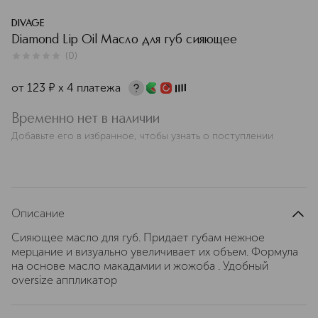
DIVAGE
Diamond Lip Oil Масло для губ сияющее
(
0
)
0
из
5
0
от
123
¤
х 4 платежа
Временно нет в наличии
Добавьте его в избранное, чтобы узнать о поступлении
Описание
Сияющее масло для губ. Придает губам нежное
мерцание и визуально увеличивает их объем. Формула
на основе масло макадамии и жожоба . Удобный
oversize аппликатор