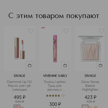
С этим товаром покупают
-49%
DIVAGE
VIVIENNE SABO
DIVAGE
Diamond Lip Oil 
Toutou Lashes 
Glow Sense 
Масло для губ 
Тушь для 
Baked 
сияющее
ресниц c 
Highlighter 
эффектом 
Хайлайтер для 
(
1
)
495
¤
423
¤
разделения и 
лица 
5
из
5
1
удлинения
запеченный
550
¤
470
¤
300
¤