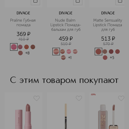
DIVAGE
DIVAGE
DIVAGE
Praline Губная 
Nude Balm 
Matte Sensuality 
помада
Lipstick Помада-
Lipstick Помада 
бальзам для губ
для губ
369
¤
459
¤
513
¤
410
¤
510
¤
570
¤
+
8
+
1
+
5
С этим товаром покупают
-69%