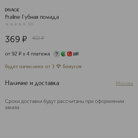
DIVAGE
Praline Губная помада
(
0
)
0
из
5
0
369
¤
410
¤
от
92
¤
х 4 платежа
будет начислено
от
3
бонусов
Наличие и доставка
Москва
Сроки доставки будут рассчитаны при оформлении
заказа