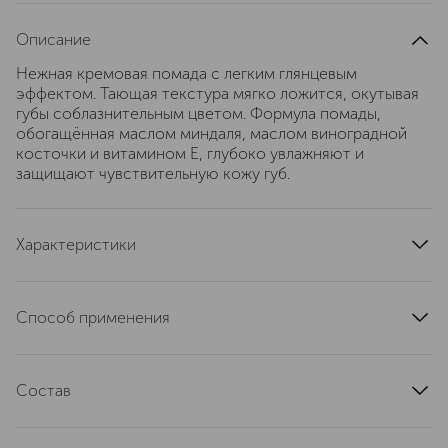
Описание
Нежная кремовая помада с легким глянцевым
эффектом. Тающая текстура мягко ложится, окутывая
губы соблазнительным цветом. Формула помады,
обогащённая маслом миндаля, маслом виноградной
косточки и витамином Е, глубоко увлажняют и
защищают чувствительную кожу губ.
Характеристики
тип кожи
для всех типов
область применения
губы
Способ применения
эффект
увлажнение, питание
Перед нанесением рекомендуется увлажнить губы
артикул
7023857
бальзамом или использовать скраб для удаления
Состав
ороговевших клеток. Аккуратно нанесите помаду по
контуру губ с помощью аппликатора или кисточки, при
Paraffinum liquidum, Pentaerythrityl Tetraisostearate, Cera
необходимости используйте карандаш для губ для
Microcrystallina, Octyldodecanol, Paraffin, Isononyl