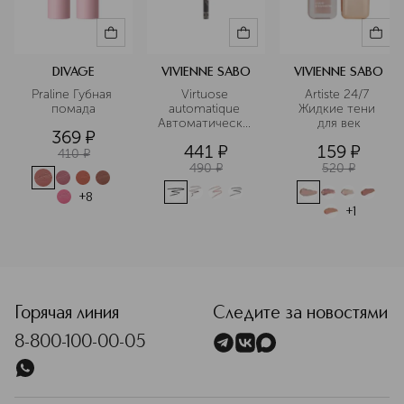
DIVAGE
VIVIENNE SABO
VIVIENNE SABO
Praline Губная 
Virtuose 
Artiste 24/7 
помада
automatique 
Жидкие тени 
Автоматический
для век
369
¤
 карандаш для 
441
¤
159
¤
глаз
410
¤
490
¤
520
¤
+
8
+
1
<p class="MsoNormal"><span style="font-size: 12.0pt; line
Горячая линия
Следите за новостями
8-800-100-00-05