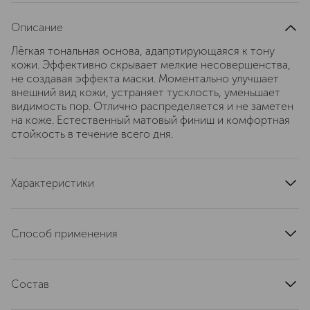
Описание
Лёгкая тональная основа, адапртирующаяся к тону
кожи. Эффективно скрывает мелкие несовершенства,
не создавая эффекта маски. Моментально улучшает
внешний вид кожи, устраняет тусклость, уменьшает
видимость пор. Отлично распределяется и не заметен
на коже. Естественный матовый финиш и комфортная
стойкость в течение всего дня.
Характеристики
область применения
лицо
тип кожи
для всех типов
Способ применения
текстура
жидкая
Нанеси тональный крем на лицо подушечками пальцев,
артикул
7021969
спонжем или кистью, легкая текстура быстро
Состав
адаптируется к твоему оттенку кожи, скрывая
несовершенства. Тон не заметен на коже, стойкость
Состав: Aqua, Caprylyl Methicone, Dicaprylyl Ether, Lauryl