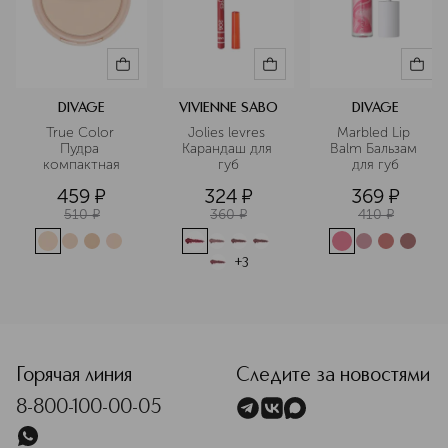
DIVAGE
VIVIENNE SABO
DIVAGE
True Color 
Jolies levres 
Marbled Lip 
Пудра 
Карандаш для 
Balm Бальзам 
компактная
губ
для губ
459
¤
324
¤
369
¤
510
¤
360
¤
410
¤
+
3
<p class="MsoNormal"><span style="font-size: 12.0pt; line
Горячая линия
Следите за новостями
8-800-100-00-05