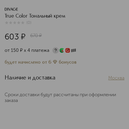
DIVAGE
True Color Тональный крем
(
0
)
0
из
5
0
603
¤
670
¤
от
150
¤
х 4 платежа
будет начислено
от
6
бонусов
Наличие и доставка
Москва
Сроки доставки будут рассчитаны при оформлении
заказа