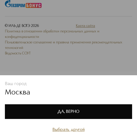
© ИЛЬ ДЕ БОТЭ
2026
Карта сайта
Политика в отношении обработки персональных данных и
конфиденциальности
Пользовательское соглашение и правила применения рекомендательных
технологий
Ведомость СОУТ
Ваш город
В КОРЗИНУ
КУПИТЬ СЕЙЧАС
Москва
Мы используем cookie-файлы и сервисы веб-аналитики. Они
необходимы для улучшения работы сайта. Подробнее –
OK
в
Политике конфиденциальности
ДА, ВЕРНО
Выбрать другой
Главная
Каталог
Избранное
Профиль
Корзина