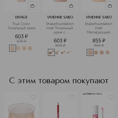
DIVAGE
VIVIENNE SABO
VIVIENNE SABO
True Color 
Shakefoundation 
Shakefoundation 
Тональный крем
matt Тональный 
matt 
крем с 
Матирующий 
603
¤
натуральным 
тональный крем
603
¤
855
¤
блюр эффектом
670
¤
900
¤
950
¤
С этим товаром покупают
ДОСТАВИМ ЗА 3 ЧАСА