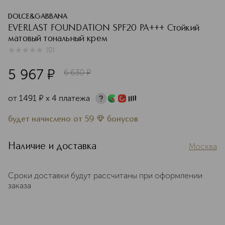
DOLCE&GABBANA
EVERLAST FOUNDATION SPF20 PA+++ Стойкий
матовый тональный крем
(
0
)
0
из
5
0
5 967
¤
6 630
¤
от
1491
¤
х 4 платежа
будет начислено
от
59
бонусов
Наличие и доставка
Москва
Сроки доставки будут рассчитаны при оформлении
заказа