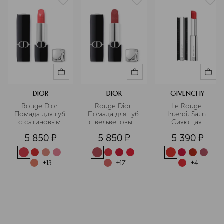
DIOR
DIOR
GIVENCHY
Rouge Dior 
Rouge Dior 
Le Rouge 
Помада для губ 
Помада для губ 
Interdit Satin 
с сатиновым 
с вельветовым 
Сияющая 
финишем
финишем
помада для губ
5 850
¤
5 850
¤
5 390
¤
+
13
+
17
+
4