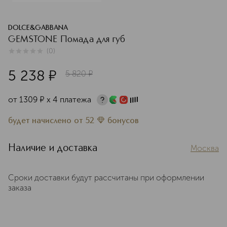
DOLCE&GABBANA
GEMSTONE Помада для губ
(
0
)
0
из
5
0
5 238
¤
5 820
¤
от
1309
¤
х 4 платежа
будет начислено
от
52
бонусов
Наличие и доставка
Москва
Сроки доставки будут рассчитаны при оформлении
заказа