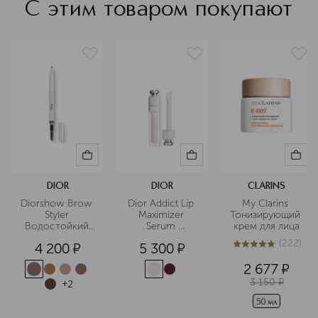
С этим товаром покупают
DIOR
DIOR
CLARINS
Diorshow Brow 
Dior Addict Lip 
My Clarins 
Styler 
Maximizer 
Тонизирующий 
Водостойкий 
Serum 
крем для лица
карандаш для 
Сыворотка-
(
222
)
4 200
¤
5 300
¤
бровей
плампер для губ
5
из
5
222
2 677
¤
3 150
¤
+
2
50 мл