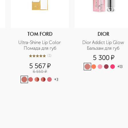
TOM FORD
DIOR
 
Ultra-Shine Lip Color 
Dior Addict Lip Glow 
Помада для губ
Бальзам для губ 
(
1
)
5 300
¤
5
из
5
1
5 567
¤
+
13
6 550
¤
+
3