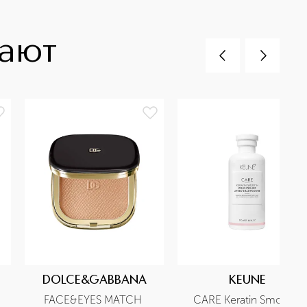
пают
DOLCE&GABBANA
KEUNE
FACE&EYES MATCH 
CARE Keratin Smooth 