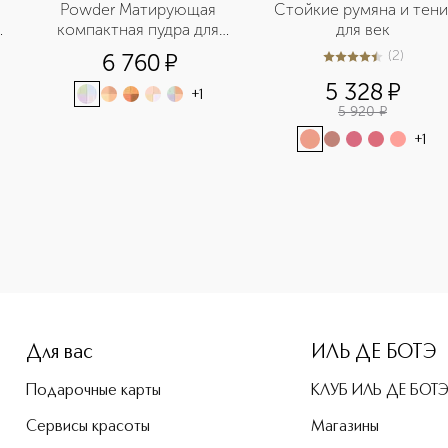
Powder Матирующая 
Стойкие румяна и тени 
компактная пудра для 
для век
лица
(
2
)
6 760
¤
4.5
из
5
2
5 328
¤
+
1
5 920
¤
+
1
e-height: 107%; color: #00b0f0;">MY SCULPT SATIN LIP STYL
Для вас
ИЛЬ ДЕ БОТЭ
Подарочные карты
КЛУБ ИЛЬ ДЕ БОТ
Сервисы красоты
Магазины