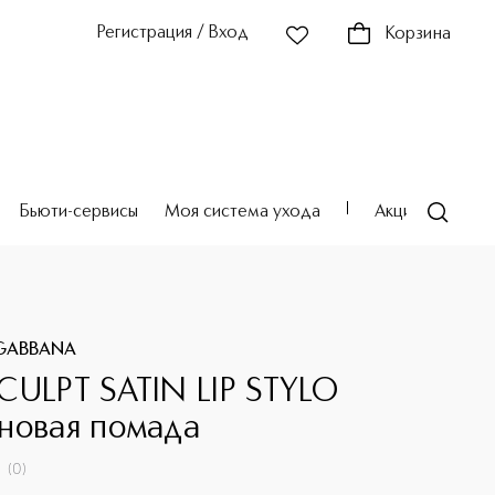
Регистрация / Вход
Корзина
Бьюти-сервисы
Моя система ухода
Акции
Театр
GABBANA
CULPT SATIN LIP STYLO
новая помада
(
0
)