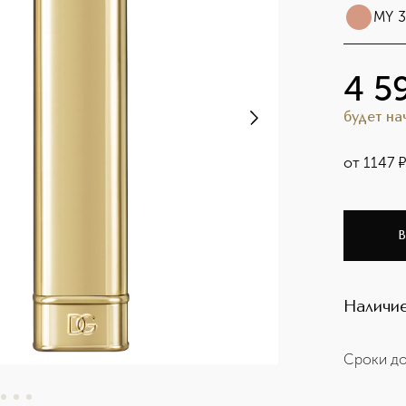
MY 3
4 5
будет н
от
1147
В
Наличие
Сроки до