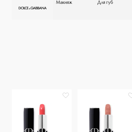
Макияж
Для губ
празднуйте с самыми близкими друзьями! *По резуль
**По результатам самооценки