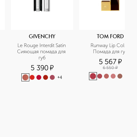
GIVENCHY
TOM FORD
Le Rouge Interdit Satin 
Runway Lip Color 
Сияющая помада для 
Помада для губ
губ
5 567
¤
5 390
¤
6 550
¤
+
13
+
4