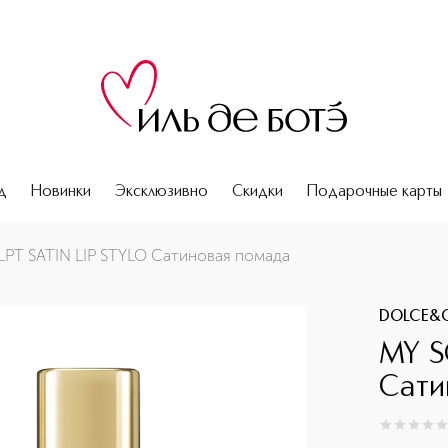
д
Новинки
Эксклюзивно
Скидки
Подарочные карты
PT SATIN LIP STYLO Сатиновая помада
DOLCE&
MY S
Сати
0
из
5
0