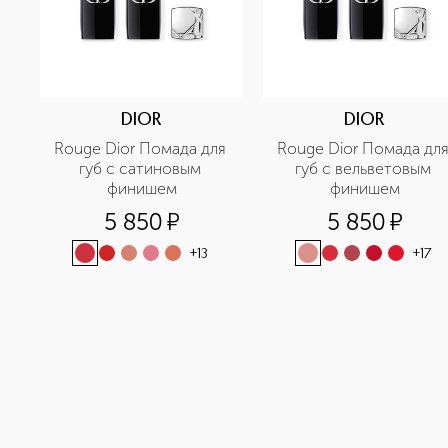
DIOR
DIOR
Rouge Dior Помада для 
Rouge Dior Помада для
губ с сатиновым 
губ с вельветовым 
финишем
финишем
5 850
¤
5 850
¤
+
13
+
17