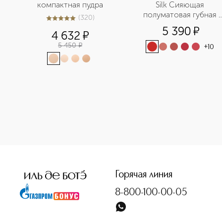
компактная пудра
Silk Сияющая 
полуматовая губная 
(
320
)
5
из
5
320
помада
5 390
¤
4 632
¤
5 450
¤
+
10
<p class="MsoNormal"><span style="font-size: 12.0pt; lin
Горячая линия
8-800-100-00-05