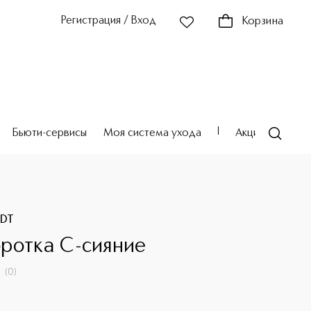
Регистрация / Вход
Корзина
Бьюти-сервисы
Моя система ухода
Акции
Театр
NDT
ротка С-сияние
(
0
)