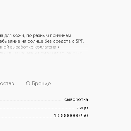
на для кожи, по разным причинам
ебывание на солнце без средств с SPF,
нной выработке коллагена •
ю, не затрагивая при этом те участки
ечивает мощнейшую антиоксидантную
ции кожи • является единственным
мой концентрацией тетрагексилдецил
 С • безопасна для всех типов кожи •
остав
О Бренде
сыворотка
лицо
100000000350