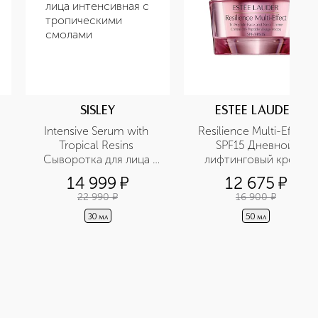
SISLEY
ESTEE LAUDER
Intensive Serum with 
Resilience Multi-Effect 
Tropical Resins 
SPF15 Дневной 
Сыворотка для лица 
лифтинговый крем, 
интенсивная с 
повышающий упругость
14 999
¤
12 675
¤
тропическими смолами
кожи лица и шеи
22 990
¤
16 900
¤
30 мл
50 мл