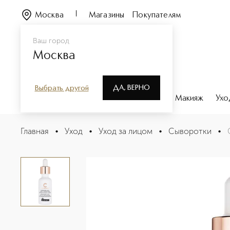
Москва
Магазины
Покупателям
Ваш город
Москва
ДА, ВЕРНО
Выбрать другой
Каталог
Бренды
Парфюмерия
Макияж
Ухо
Сыворотка С-сияние
Главная
•
Уход
•
Уход за лицом
•
Сыворотки
•