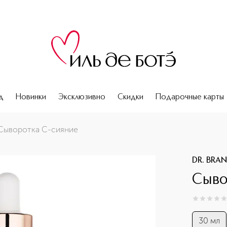
д
Новинки
Эксклюзивно
Скидки
Подарочные карты
Сыворотка С-сияние
DR. BRA
Сыво
0
из
5
0
30 мл