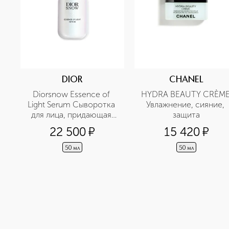
DIOR
CHANEL
Diorsnow Essence of 
HYDRA BEAUTY CRÈME
Light Serum Сыворотка 
Увлажнение, сияние, 
для лица, придающая 
защита
сияние
22 500
¤
15 420
¤
50 мл
50 мл