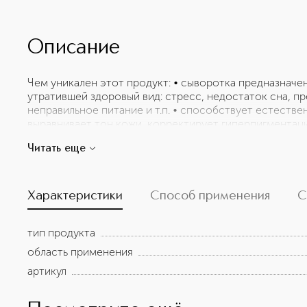
Описание
Чем уникален этот продукт: • сыворотка предназначе
утратившей здоровый вид: стресс, недостаток сна, пр
неправильное питание и т.п. • способствует естестве
выравнивает тон кожи, корректирует гиперпигментаци
кожи, на которых пигментация не нарушена • обесп
Читать еще
защиту • отшелушивает и ускоряет процесс регенера
средством по уходу за кожей с максимально допусти
аскорбата (20%) – самой эффективной формы витамина
гипоаллергенна
Характеристики
Способ применения
С
тип продукта
область применения
артикул