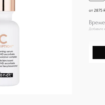
от
2875
Време
Добавьте 