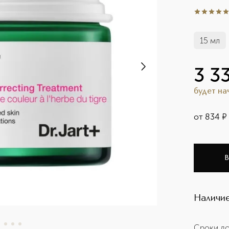
4.9
из
5
45
15 мл
3 3
будет н
от
834
¤
В
Наличие
Сроки до