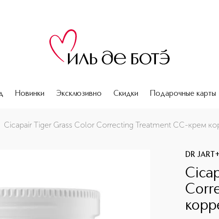
д
Новинки
Эксклюзивно
Скидки
Подарочные карты
рем корректирующий цвет лица
Cicapair Tiger Grass Color Correcting Treatment CC-крем 
DR JART
Cicap
Corr
корр