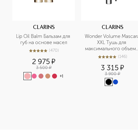
CLARINS
CLARINS
Lip Oil Balm Бальзам для 
Wonder Volume Mascara
губ на основе масел
XXL Тушь для 
максимального объема
(
470
)
4.9
из
5
470
ресниц
(
146
)
4.9
из
5
146
2 975
¤
3 315
¤
3 500
¤
3 900
¤
+
1
<p class="MsoNormal"><span style="font-size: 12.0pt; line