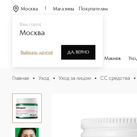
Москва
Магазины
Покупателям
Ваш город
Москва
ДА, ВЕРНО
Выбрать другой
Каталог
Бренды
Парфюмерия
Макияж
Ухо
Cicapair Tiger Grass Color Correcting Treatment CC-к
Главная
•
Уход
•
Уход за лицом
•
CC средства
•
Описание
Характеристики