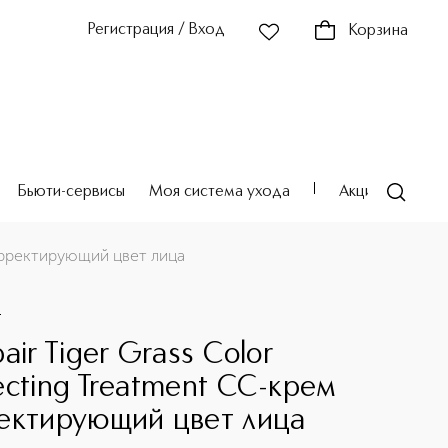
Регистрация / Вход
Корзина
Бьюти-сервисы
Моя система ухода
Акции
Театр
корректирующий цвет лица
+
air Tiger Grass Color
ecting Treatment CC-крем
ектирующий цвет лица