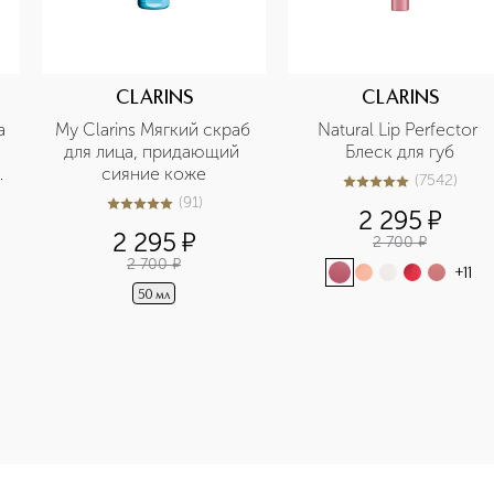
CLARINS
CLARINS
 
My Clarins Мягкий скраб 
Natural Lip Perfector 
для лица, придающий 
Блеск для губ
 
сияние коже
(
7542
)
5
из
5
7542
(
91
)
5
из
5
91
2 295
¤
2 295
¤
2 700
¤
2 700
¤
+
11
50 мл
-height: 107%; color: #00b0f0;">Cicapair Tiger Grass Color