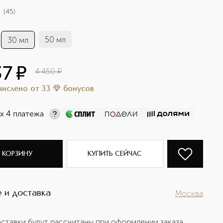
(
45
)
50 мл
30 мл
37
¤
4 450
¤
ачислено
от
33
бонусов
х 4 платежа
 КОРЗИНУ
КУПИТЬ СЕЙЧАС
 и доставка
Москва
ставки будут рассчитаны при оформлении заказа