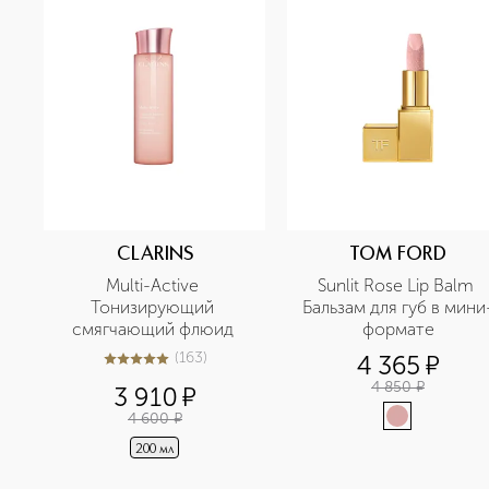
CLARINS
TOM FORD
Multi-Active 
Sunlit Rose Lip Balm 
Тонизирующий 
Бальзам для губ в мини
смягчающий флюид 
формате
(
163
)
4 365
¤
5
из
5
163
4 850
¤
3 910
¤
4 600
¤
200 мл