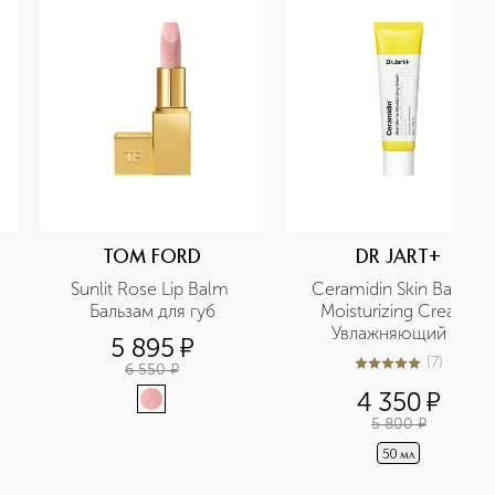
TOM FORD
DR JART+
Sunlit Rose Lip Balm 
Ceramidin Skin Barrier 
Бальзам для губ
Moisturizing Cream 
Увлажняющий и 
5 895
¤
питательный крем для 
(
7
)
6 550
¤
4.9
из
5
7
лица
4 350
¤
5 800
¤
50 мл