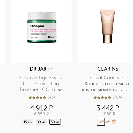
DR JART+
CLARINS
Cicapair Tiger Grass 
Instant Concealer 
-
Color Correcting 
Консилер от темных 
Treatment CC-крем 
кругов моментального 
корректирующий цвет 
действия SPF15
(
45
)
(
794
)
4.9
из
5
45
5
из
5
794
лица
4 912
¤
3 442
¤
6 550
¤
4 050
¤
15 мл
30 мл
50 мл