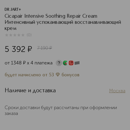
DR JART+
Cicapair Intensive Soothing Repair Cream
Интенсивный успокаивающий восстанавливающий
крем
(
0
)
0
из
5
0
5 392
¤
7 190
¤
от
1348
¤
х 4 платежа
будет начислено
от
53
бонусов
Наличие и доставка
Москва
Сроки доставки будут рассчитаны при оформлении
заказа