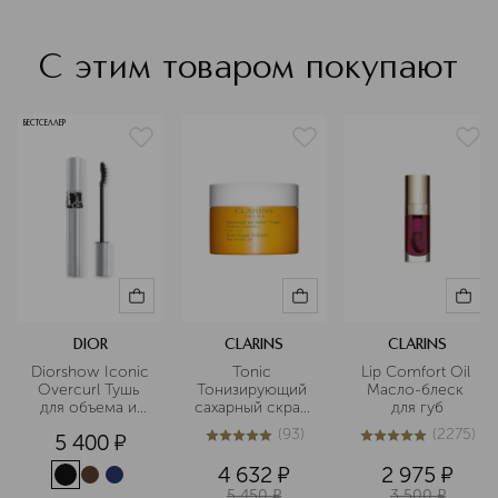
С этим товаром покупают
БЕСТСЕЛЛЕР
DIOR
CLARINS
CLARINS
Diorshow Iconic 
Tonic 
Lip Comfort Oil 
Overcurl Тушь 
Тонизирующий 
Масло-блеск 
для объема и 
сахарный скраб 
для губ
подкручивания 
для тела
(
93
)
(
2275
)
5 400
¤
ресниц
5
из
5
93
5
из
5
2275
4 632
¤
2 975
¤
5 450
¤
3 500
¤