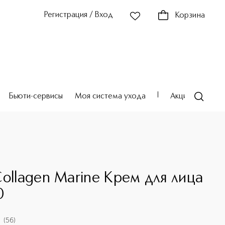
Регистрация / Вход
Корзина
Бьюти-сервисы
Моя система ухода
Акции
Театр
Collagen Marine Крем для лица
0
(
56
)