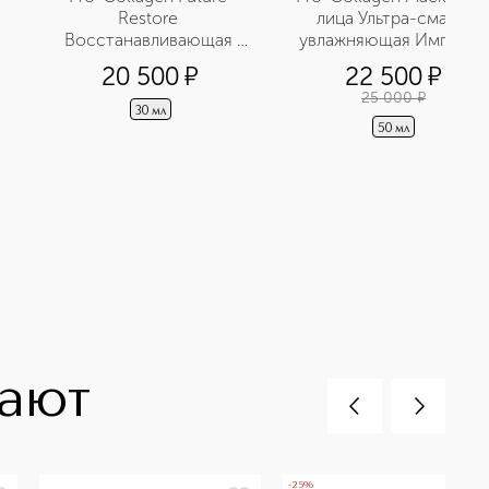
Restore 
лица Ультра-смарт 
Восстанавливающая 
увлажняющая Импульс 
сыворотка 
молодости
20 500
¤
22 500
¤
25 000
¤
30 мл
50 мл
пают
-25%