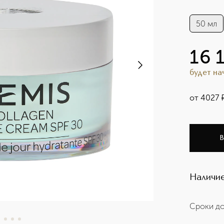
50 мл
16 
будет н
от
4027
В
Наличие
Сроки до