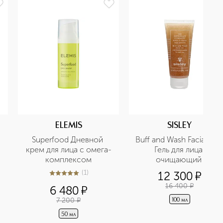
ELEMIS
SISLEY
Superfood Дневной 
Buff and Wash Facial Gel 
крем для лица с омега-
Гель для лица 
комплексом
очищающий 
гуммирующий
(
1
)
12 300
¤
5
из
5
1
16 400
¤
6 480
¤
7 200
¤
100 мл
50 мл