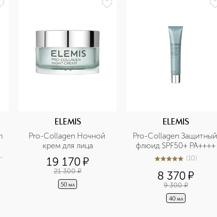
ELEMIS
ELEMIS
 
Pro-Collagen Ночной 
Pro-Collagen Защитный 
крем для лица
флюид SPF50+ PA++++
(
10
)
19 170
¤
5
из
5
10
 
21 300
¤
8 370
¤
9 300
¤
50 мл
40 мл