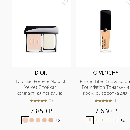
DIOR
GIVENCHY
Diorskin Forever Natural 
Prisme Libre Glow Serum
Velvet Стойкая 
Foundation Тональный 
компактная тональная 
крем-сыворотка для 
основа для лица
сияния и совершенства
(
1
)
(
1
)
5
из
5
1
5
из
5
1
кожи лица  
7 850
¤
7 630
¤
+
5
+
2