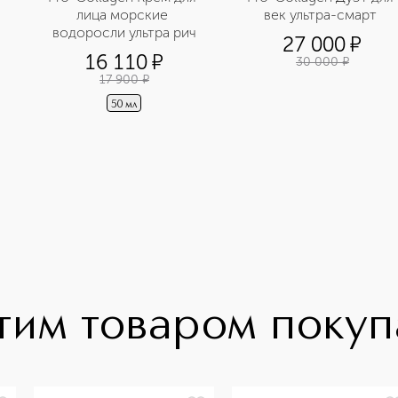
лица морские 
век ультра-смарт 
водоросли ультра рич
27 000
¤
16 110
¤
30 000
¤
17 900
¤
50 мл
тим товаром поку