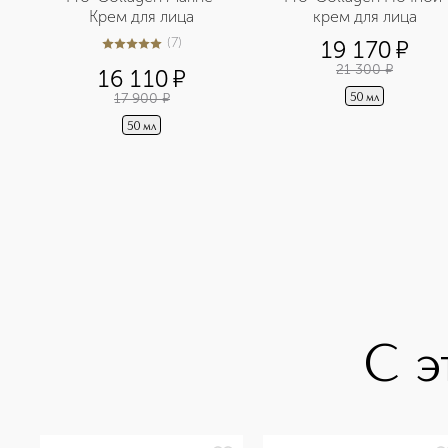
Крем для лица
крем для лица
(
7
)
19 170
¤
5
из
5
7
21 300
¤
16 110
¤
17 900
¤
50 мл
50 мл
С э