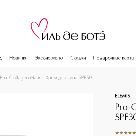
д
Новинки
Эксклюзивно
Скидки
Подарочные карты
Pro-Collagen Marine Крем для лица SPF30
ELEMIS
Pro-
SPF3
5
из
5
56