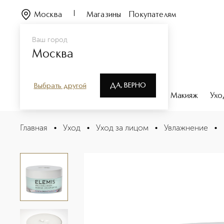
Москва
Магазины
Покупателям
Ваш город
Москва
ДА, ВЕРНО
Выбрать другой
Каталог
Бренды
Парфюмерия
Макияж
Ухо
Pro-Collagen Marine Крем для лица SPF30
Главная
•
Уход
•
Уход за лицом
•
Увлажнение
•
Описание
Характеристики