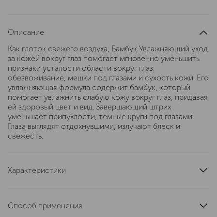
Описание
Как глоток свежего воздуха, Бамбук Увлажняющий уход
за кожей вокруг глаз помогает мгновенно уменьшить
признаки усталости области вокруг глаз:
обезвоживание, мешки под глазами и сухость кожи. Его
увлажняющая формула содержит бамбук, который
помогает увлажнить слабую кожу вокруг глаз, придавая
ей здоровый цвет и вид. Завершающий штрих
уменьшает припухлости, темные круги под глазами.
Глаза выглядят отдохнувшими, излучают блеск и
свежесть.
Характеристики
тип продукта
крем
область применения
кожа вокруг глаз
Способ применения
текстура
кремовая