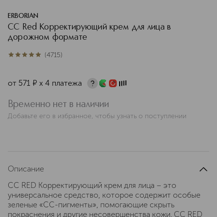
ERBORIAN
CC Red Корректирующий крем для лица в
дорожном формате
(
4715
)
5
из
5
4715
от
571
¤
х 4 платежа
Временно нет в наличии
Добавьте его в избранное, чтобы узнать о поступлении
Описание
CC RED Корректирующий крем для лица – это
универсальное средство, которое содержит особые
зеленые «СС-пигменты», помогающие скрыть
покраснения и другие несовершенства кожи. СС RED