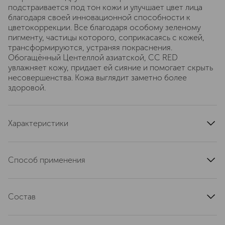
подстраивается под тон кожи и улучшает цвет лица
благодаря своей инновационной способности к
цветокоррекции. Все благодаря особому зеленому
пигменту, частицы которого, соприкасаясь с кожей,
трансформируются, устраняя покраснения.
Обогащённый Центеллой азиатской, CC RED
увлажняет кожу, придает ей сияние и помогает скрыть
несовершенства. Кожа выглядит заметно более
здоровой.
Характеристики
spf-фактор
25
тип продукта
тональное средство
Способ применения
область применения
лицо
Наносите крем тонким слоем как любое средство для
текстура
кремовая
ежедневного ухода за кожей. Корректирующий крем
тип кожи
Состав
для всех типов
может быть использован в качестве праймера и/или
как самостоятельное средство.
эффект
улучшение цвета
INGREDIENTS: AQUA/WATER - CYCLOMETHICONE –
ETHYLHEXYL METHOXYCINNAMATE - DIPROPYLENE
артикул
783780