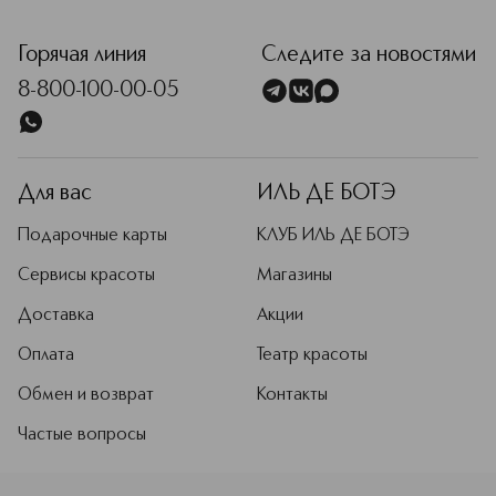
скидки, а также кешбэк бонусными
<p class="MsoNormal"><span style="font-size: 12.0pt; lin
баллами после каждой покупки.
Чтобы пользоваться всеми
Горячая линия
Следите за новостями
привилегиями Клуба ИЛЬ ДЕ БОТЭ,
8-800-100-00-05
пройдите короткую регистрацию и
оформите заказ.
Подробнее
Для вас
ИЛЬ ДЕ БОТЭ
Подарочные карты
КЛУБ ИЛЬ ДЕ БОТЭ
Сервисы красоты
Магазины
Доставка
Акции
Оплата
Театр красоты
Обмен и возврат
Контакты
Частые вопросы