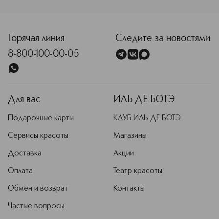
программа лояльности — это
специальные цены и персональные
<p class="MsoNormal"><span style="font-size: 12.0pt; lin
скидки, а также кешбэк бонусными
баллами после каждой покупки.
Горячая линия
Следите за новостями
Чтобы пользоваться всеми
8-800-100-00-05
привилегиями Клуба ИЛЬ ДЕ БОТЭ,
пройдите короткую регистрацию и
оформите заказ.
Подробнее
Для вас
ИЛЬ ДЕ БОТЭ
Подарочные карты
КЛУБ ИЛЬ ДЕ БОТЭ
Сервисы красоты
Магазины
Доставка
Акции
Оплата
Театр красоты
Обмен и возврат
Контакты
Частые вопросы