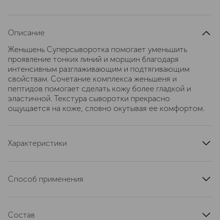
Описание
Женьшень Суперсыворотка помогает уменьшить
проявление тонких линий и морщин благодаря
интенсивным разглаживающим и подтягивающим
свойствам. Сочетание комплекса женьшеня и
пептидов помогает сделать кожу более гладкой и
эластичной. Текстура сыворотки прекрасно
ощущается на коже, словно окутывая ее комфортом.
Характеристики
тип продукта
сыворотка
область применения
лицо
Способ применения
текстура
гелевая
Наносите на лицо утром и вечером перед кремом. При
тип кожи
зрелая
первом использовании нажмите на помпу несколько
эффект
Состав
антивозрастной
раз, чтобы активировать подачу средства. Секрет