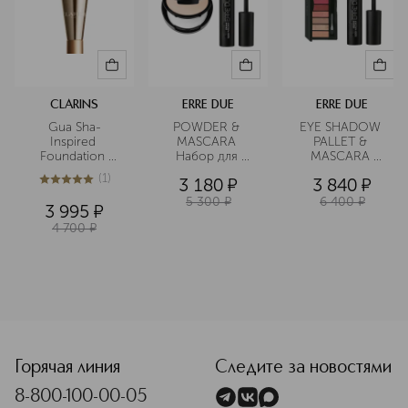
CLARINS
ERRE DUE
ERRE DUE
Gua Sha-
POWDER & 
EYE SHADOW 
Inspired 
MASCARA 
PALLET & 
Foundation 
Набор для 
MASCARA 
Brush Кисть для 
макияжа 
Набор для 
(
1
)
3 180
¤
3 840
¤
тона, 
макияжа 
5
из
5
1
усиливающая 
5 300
¤
6 400
¤
3 995
¤
эффект 
4 700
¤
лифтинга 
<p class="MsoNormal"><span style="font-size: 12.0pt; lin
Горячая линия
Следите за новостями
8-800-100-00-05