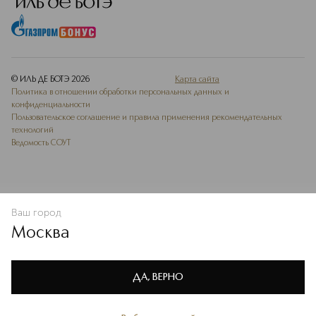
© ИЛЬ ДЕ БОТЭ
2026
Карта сайта
Политика в отношении обработки персональных данных и
конфиденциальности
Пользовательское соглашение и правила применения рекомендательных
технологий
Ведомость СОУТ
Ваш город
В КОРЗИНУ
КУПИТЬ СЕЙЧАС
Москва
Мы используем cookie-файлы и сервисы веб-аналитики. Они
необходимы для улучшения работы сайта. Подробнее –
OK
в
Политике конфиденциальности
ДА, ВЕРНО