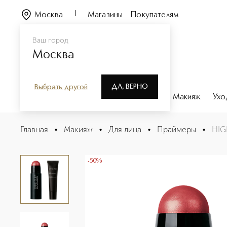
Москва
Магазины
Покупателям
Ваш город
Москва
ДА, ВЕРНО
Выбрать другой
Каталог
Бренды
Парфюмерия
Макияж
Ухо
HIGHLIGHTER & PRIMER Набор для макияжа
Главная
•
Макияж
•
Для лица
•
Праймеры
•
HIG
Описание
Характеристики
-50%