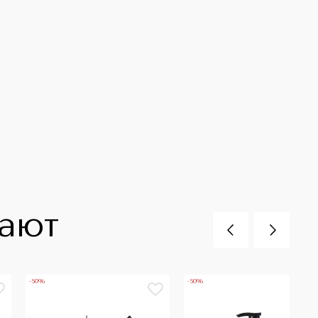
пают
-50%
-50%