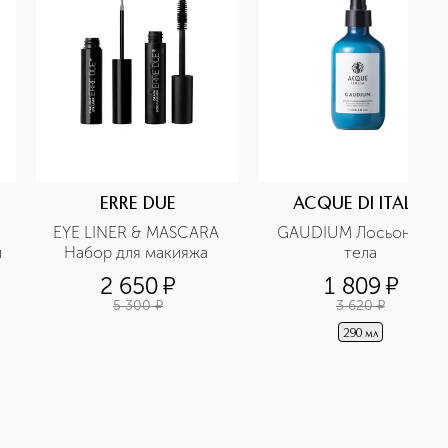
ERRE DUE
ACQUE DI ITALIA
EYE LINER & MASCARA 
GAUDIUM Лосьон для 
 
Набор для макияжа 
тела
2 650
¤
1 809
¤
5 300
¤
3 620
¤
290 мл