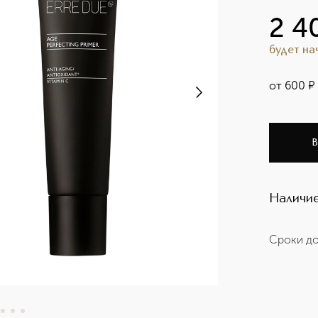
2 4
будет н
от
600
¤
В
Наличие
Сроки до