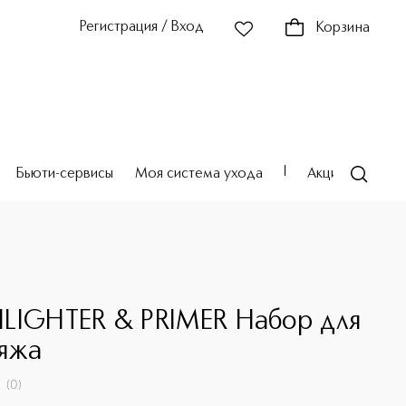
Регистрация / Вход
Корзина
Бьюти-сервисы
Моя система ухода
Акции
Театр
E
LIGHTER & PRIMER Набор для
яжа
(
0
)