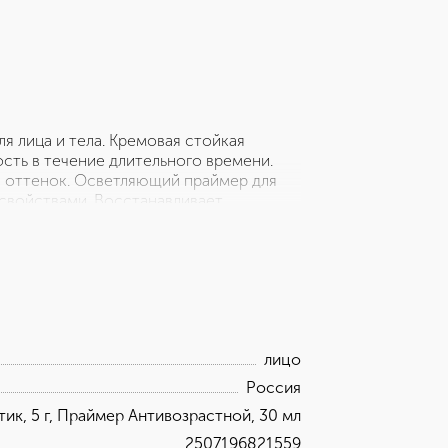
я лица и тела. Кремовая стойкая
ть в течение длительного времени.
 оттенок. Осветляющий праймер для
войствами. Восстанавливает
учей, делая кожу молодой,
 основы более равномерным и
лицо
Россия
ик, 5 г, Праймер Антивозрастной, 30 мл
2507196821559