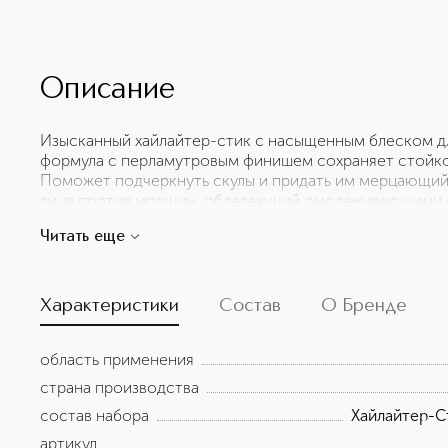
Описание
Изысканный хайлайтер-стик с насыщенным блеском дл
формула с перламутровым финишем сохраняет стойкос
Поможет подчеркнуть скулы и придать им мерцающий
лица против морщин, обладающий омолаживающими с
эластичность и защищает от воздействия солнечных л
Читать еще
отдохнувшей и гладкой. Делает нанесение тональной
продлевает стойкость макияжа.
Характеристики
Состав
О Бренде
область применения
страна производства
состав набора
Хайлайтер-Ст
артикул