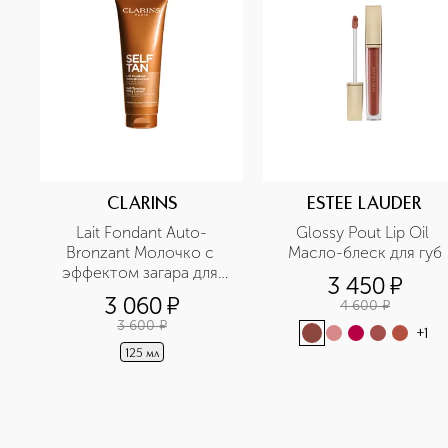
CLARINS
ESTEE LAUDER
Lait Fondant Auto-
Glossy Pout Lip Oil 
Bronzant Молочко с 
Масло-блеск для губ
эффектом загара для 
3 450
¤
лица и тела 
3 060
¤
4 600
¤
3 600
¤
+
1
125 мл