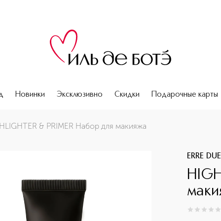
д
Новинки
Эксклюзивно
Скидки
Подарочные карты
HLIGHTER & PRIMER Набор для макияжа
ERRE DU
HIGH
маки
0
из
5
0