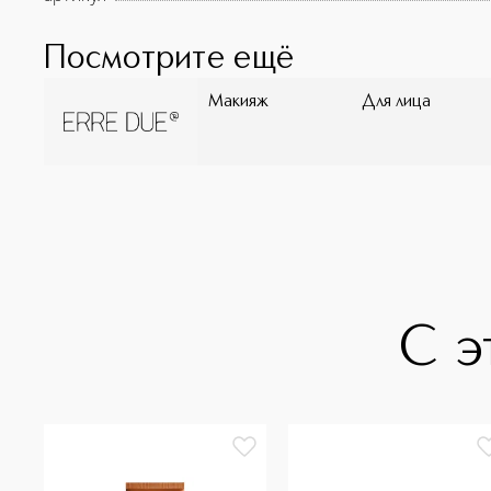
Посмотрите ещё
Макияж
Для лица
С э