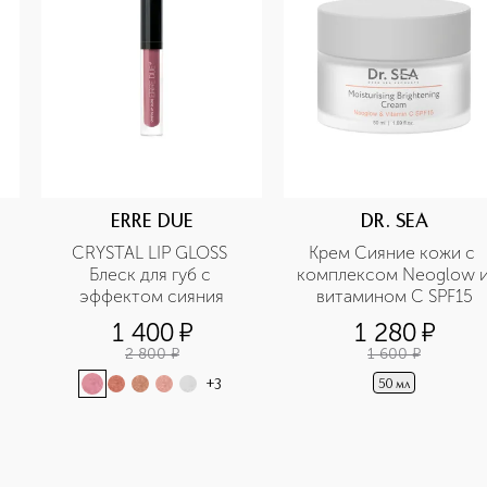
ERRE DUE
DR. SEA
CRYSTAL LIP GLOSS 
Крем Сияние кожи с 
Блеск для губ с 
комплексом Neoglow и
эффектом сияния
витамином С SPF15
1 400
¤
1 280
¤
2 800
¤
1 600
¤
+
3
50 мл