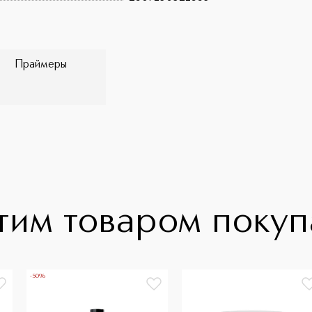
Праймеры
тим товаром поку
-50%