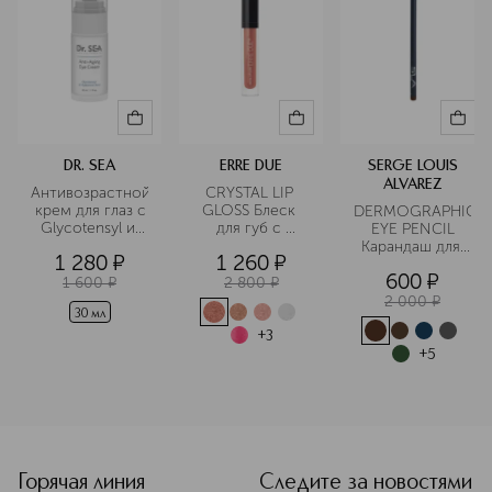
DR. SEA
ERRE DUE
SERGE LOUIS
ALVAREZ
Антивозрастной
CRYSTAL LIP 
 крем для глаз с 
GLOSS Блеск 
DERMOGRAPHIC
Glycotensyl и 
для губ с 
 EYE PENCIL 
гиалуроновой 
эффектом 
Карандаш для 
1 280
¤
1 260
¤
кислотой
сияния
глаз
600
¤
1 600
¤
2 800
¤
2 000
¤
30 мл
+
3
+
5
<p class="MsoNormal"><span style="font-size: 12.0pt; lin
Горячая линия
Следите за новостями