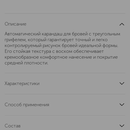
Описание
Автоматический карандаш для бровей с треугольным
грифелем, который гарантирует точный и легко
контролируемый рисунок бровей идеальной формы.
Его стойкая текстура с воском обеспечивает
кремообразное комфортное нанесение и покрытие
средней плотности.
Характеристики
область применения
брови
страна производства
Германия
Способ применения
эффект
придание оттенка
Используйте карандаш для бровей, чтобы аккуратно
артикул
ER1135012
заполнить пробелы, подчеркнуть форму и придать
Состав
бровям четкость, нанося короткие штрихи,