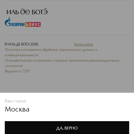
© ИЛЬ ДЕ БОТЭ
2026
Карта сайта
Политика в отношении обработки персональных данных и
конфиденциальности
Пользовательское соглашение и правила применения рекомендательных
технологий
Ведомость СОУТ
Ваш город
В КОРЗИНУ
КУПИТЬ СЕЙЧАС
Москва
Мы используем cookie-файлы и сервисы веб-аналитики. Они
необходимы для улучшения работы сайта. Подробнее –
OK
в
Политике конфиденциальности
ДА, ВЕРНО