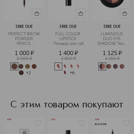
ERRE DUE
ERRE DUE
ERRE DUE
PERFECT BROW 
FULL COLOR 
LUMINOUS 
POWDER 
LIPSTICK 
DUO EYE 
PENCIL 
Помада для губ
SHADOW Тени 
Карандаш для 
для век с 
1 000
¤
1 400
¤
1 125
¤
бровей стойкий
эффектом 
сияния
2 000
¤
2 800
¤
2 250
¤
+
2
+
6
С этим товаром покупают
-20%
-55%
-70%
ЭКСКЛЮЗИВ