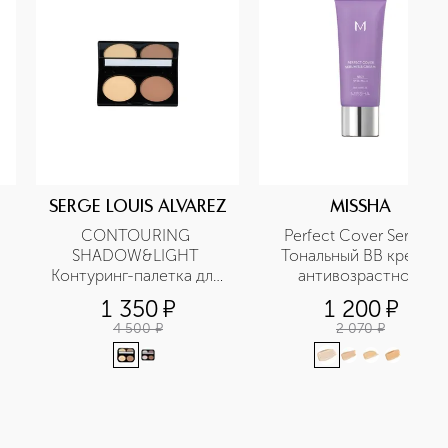
SERGE LOUIS ALVAREZ
MISSHA
CONTOURING 
Perfect Cover Serum 
SHADOW&LIGHT 
Тональный BB крем с 
Контуринг-палетка для 
антивозрастной 
лица 
сывороткой, SPF 50
1 350
¤
1 200
¤
4 500
¤
2 070
¤