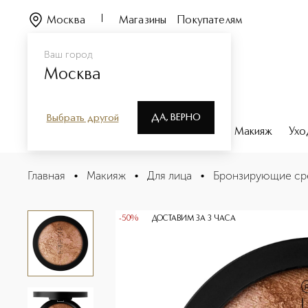
Москва
Магазины
Покупателям
Ваш город
Москва
ДА, ВЕРНО
Выбрать другой
Каталог
Бренды
Парфюмерия
Макияж
Ухо
SPARKLING POWDER Бронзер
Главная
•
Макияж
•
Для лица
•
Бронзирующие ср
Описание
Характеристики
-50%
ДОСТАВИМ ЗА 3 ЧАСА