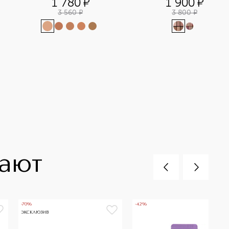
1 780
¤
1 900
¤
3 560
¤
3 800
¤
пают
-70%
-42%
ЭКСКЛЮЗИВ