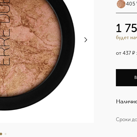
405 
1 7
будет н
от
437
¤
В
Наличие
Сроки до