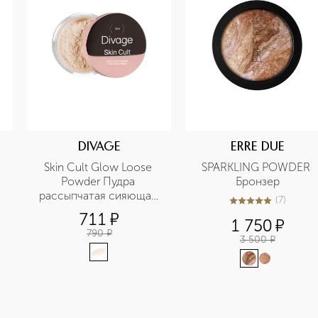
DIVAGE
ERRE DUE
Skin Cult Glow Loose 
SPARKLING POWDER 
Powder Пудра 
Бронзер
рассыпчатая сияющая 
(
7
)
4.9
из
5
7
для лица
711
¤
1 750
¤
790
¤
3 500
¤