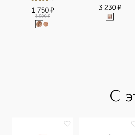
4.9
из
5
7
3 230
¤
1 750
¤
3 500
¤
С э