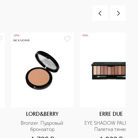
-50%
-50%
ЭКСКЛЮЗИВ
LORD&BERRY
ERRE DUE
Bronzer  Пудровый 
EYE SHADOW PALETTE 
бронзатор
Палетка теней