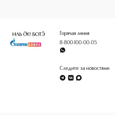
<p class="MsoNormal"><span style="font-size: 12.0pt; lin
Горячая линия
8-800-100-00-05
Следите за новостями