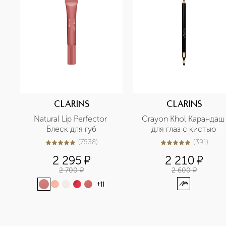
CLARINS
CLARINS
Natural Lip Perfector 
Crayon Khol Карандаш 
Блеск для губ
для глаз с кистью
(
7538
)
(
391
)
5
из
5
7538
4.9
из
5
391
2 295
¤
2 210
¤
2 700
¤
2 600
¤
+
11