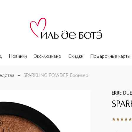
д
Новинки
Эксклюзивно
Скидки
Подарочные карты
едства
•
SPARKLING POWDER Бронзер
ERRE DU
SPAR
4.9
из
5
7