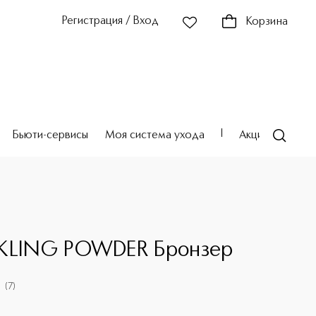
Регистрация / Вход
Корзина
Бьюти-сервисы
Моя система ухода
Акции
Театр
E
KLING POWDER Бронзер
(
7
)