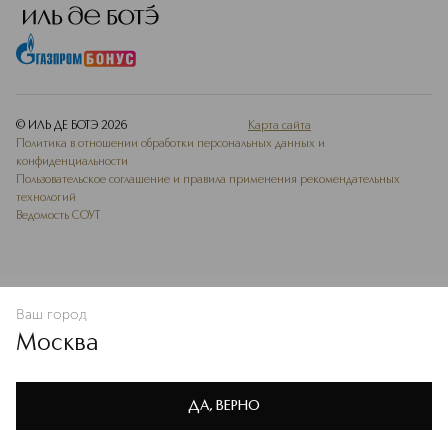
© ИЛЬ ДЕ БОТЭ
2026
Карта сайта
Политика в отношении обработки персональных данных и
конфиденциальности
Пользовательское соглашение и правила применения рекомендательных
технологий
Ведомость СОУТ
Ваш город
В КОРЗИНУ
КУПИТЬ СЕЙЧАС
Москва
Мы используем cookie-файлы и сервисы веб-аналитики. Они
необходимы для улучшения работы сайта. Подробнее –
OK
в
Политике конфиденциальности
ДА, ВЕРНО