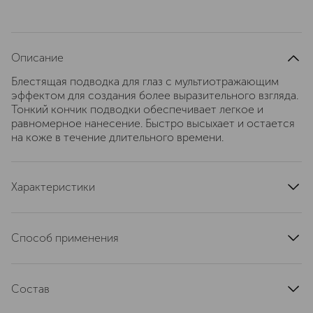
Описание
Блестящая подводка для глаз с мультиотражающим
эффектом для создания более выразительного взгляда.
Тонкий кончик подводки обеспечивает легкое и
равномерное нанесение. Быстро высыхает и остается
на коже в течение длительного времени.
Характеристики
страна производства
Италия
область применения
глаза
Способ применения
эффект
блестки
Нанесите подводку с блёстками вдоль линии роста
артикул
ER1146304
ресниц или поверх классической стрелки, чтобы
Состав
добавить макияжу глаз мерцания и праздничного
настроения, создавая эффект сияющего акцента.
Aqua (Water), Polyethylene Terephthalate,