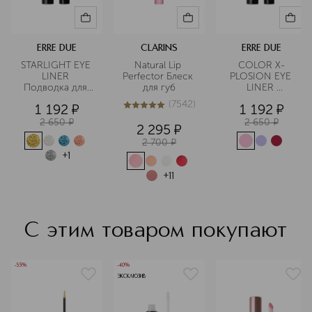
ERRE DUE
CLARINS
ERRE DUE
STARLIGHT EYE 
Natural Lip 
COLOR X-
LINER 
Perfector Блеск 
PLOSION EYE 
Подводка для 
для губ
LINER 
глаз с 
Подводка для 
(
7542
)
1 192
¤
1 192
¤
блестками
глаз
5
из
5
7542
2 650
¤
2 650
¤
2 295
¤
2 700
¤
+
1
+
11
С этим товаром покупают
-55%
-40%
ЭКСКЛЮЗИВ