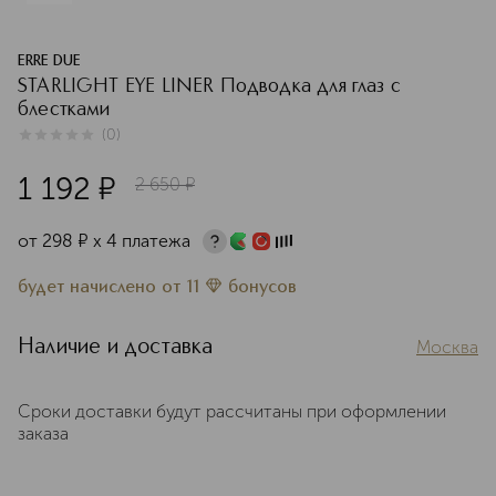
ERRE DUE
STARLIGHT EYE LINER Подводка для глаз с
блестками
(
0
)
0
из
5
0
1 192
¤
2 650
¤
от
298
¤
х 4 платежа
будет начислено
от
11
бонусов
Наличие и доставка
Москва
Сроки доставки будут рассчитаны при оформлении
заказа