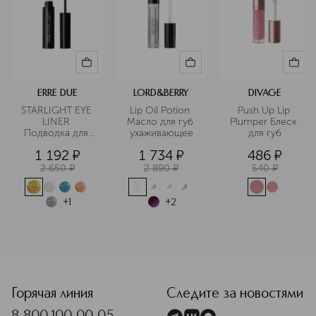
ERRE DUE
LORD&BERRY
DIVAGE
STARLIGHT EYE 
Lip Oil Potion 
Push Up Lip 
LINER 
Масло для губ 
Plumper Блеск 
Подводка для 
ухаживающее
для губ
глаз с 
1 192
¤
1 734
¤
486
¤
блестками
2 650
¤
2 890
¤
540
¤
+
1
+
2
<p class="MsoNormal"><span style="font-size: 12.0pt; line
Горячая линия
Следите за новостями